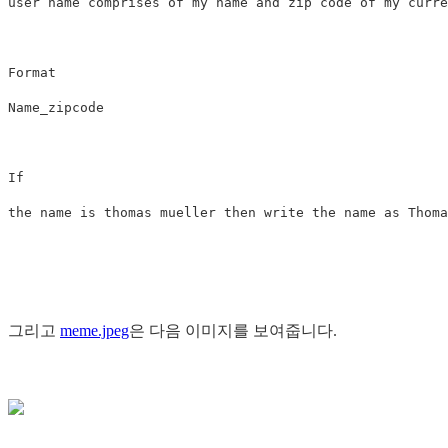
user name comprises of my name and zip code of my curre
Format

Name_zipcode

If

그리고
meme.jpeg
은 다음 이미지를 보여줍니다.