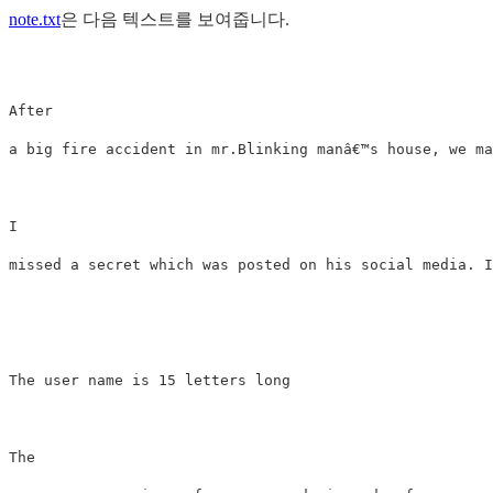
note.txt
은 다음 텍스트를 보여줍니다.
After

a big fire accident in mr.Blinking manâ€™s house, we ma
I

missed a secret which was posted on his social media. I
The user name is 15 letters long

The
