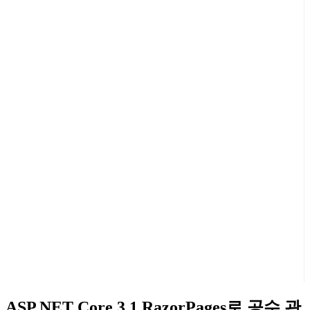
ASP.NET Core 3.1 RazorPages로 공수 관