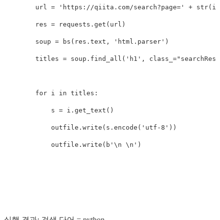
url
=
'https://qiita.com/search?page='
+
str
(
i
)
res
=
requests
.
get
(
url
)
soup
=
bs
(
res
.
text
,
'html.parser'
)
titles
=
soup
.
find_all
(
'h1'
,
class_
=
"searchResu
for
i
in
titles
:
s
=
i
.
get_text
()
outfile
.
write
(
s
.
encode
(
'utf-8'
))
outfile
.
write
(
b
'
\n
\n
'
)
실행 결과: 검색 단어 = python