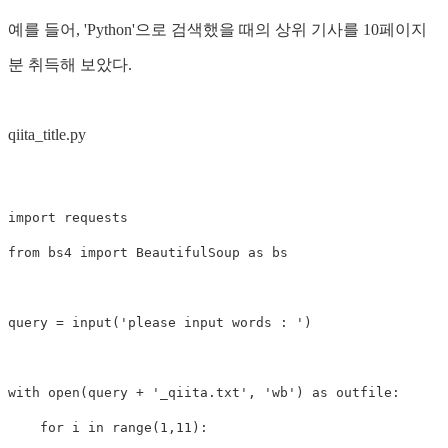
예를 들어, 'Python'으로 검색했을 때의 상위 기사를 10페이지
분 취득해 보았다.
qiita_title.py
import
requests
from
bs4
import
BeautifulSoup
as
bs
query
=
input
(
'please input words : '
)
with
open
(
query
+
'_qiita.txt'
,
'wb'
)
as
outfile
:
for
i
in
range
(
1
,
11
):