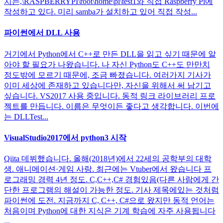
치는,\RASPBERRYPI\root\home\pi\test1와 직접 Raspberry Pi에
작성하고 있다. 미리 samba가 설치하고 있어 직접 작성...
파이썬에서 DLL 사용
거기에서 Python에서 C++로 만든 DLL을 읽고 싶기 때문에 알
아야 할 필요가 나왔습니다. 나 자신 Python도 C++도 만만치
정도밖에 모르기 때문에, 조금 빠졌습니다. 여러가지 기사가
이미 세상에 존재하고 있습니다만, 자신을 위해서 써 남기고
싶습니다. VS2017 사용 중입니다. 동적 링크 라이브러리 프로
젝트를 만듭니다. 이름은 무엇이든 좋다고 생각합니다. 이번에
는 DLLTest...
VisualStudio2017에서 python3 시작
Qiita 데뷔했습니다. 올해(2018년)에서 22세의 공학부의 대학
생. 애니메이션·게임 사랑. 최근에는 Vtuber에서 왔습니다 프
로그래밍 경력 4년 정도. C,C++,C# 경험있음(다른 사람에게 간
단한 프로그램의 해설이 가능한 정도. 기사 제목에있는 것처럼
파이썬에 도전. 지금까지 C, C++, C#으로 왔지만 동적 언어는
처음이며 Python에 대한 지식은 기계 학습에 자주 사용됩니다
...