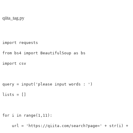
qiita_tag.py
import
requests
from
bs4
import
BeautifulSoup
as
bs
import
csv
query
=
input
(
'please input words : '
)
lists
=
[]
for
i
in
range
(
1
,
11
):
url
=
'https://qiita.com/search?page='
+
str
(
i
)
+
'