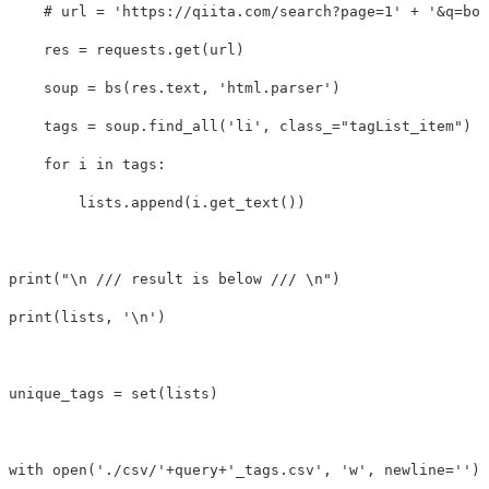
res
=
requests
.
get
(
url
)
soup
=
bs
(
res
.
text
,
'html.parser'
)
tags
=
soup
.
find_all
(
'li'
,
class_
=
"tagList_item"
)
for
i
in
tags
:
lists
.
append
(
i
.
get_text
())
print
(
"
\n
 /// result is below /// 
\n
"
)
print
(
lists
,
'
\n
'
)
unique_tags
=
set
(
lists
)
with
open
(
'./csv/'
+
query
+
'_tags.csv'
,
'w'
,
newline
=
''
)