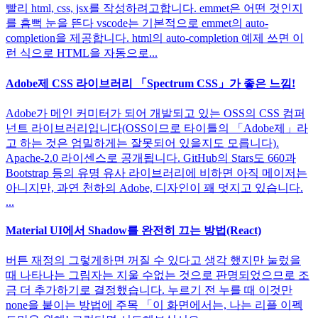
빨리 html, css, jsx를 작성하려고합니다. emmet은 어떤 것인지
를 흠뻑 눈을 뜬다 vscode는 기본적으로 emmet의 auto-
completion을 제공합니다. html의 auto-completion 예제 쓰면 이
런 식으로 HTML을 자동으로...
Adobe제 CSS 라이브러리 「Spectrum CSS」가 좋은 느낌!
Adobe가 메인 커미터가 되어 개발되고 있는 OSS의 CSS 컴퍼
넌트 라이브러리입니다(OSS이므로 타이틀의 「Adobe제」라
고 하는 것은 엄밀하게는 잘못되어 있을지도 모릅니다).
Apache-2.0 라이센스로 공개됩니다. GitHub의 Stars도 660과
Bootstrap 등의 유명 유사 라이브러리에 비하면 아직 메이저는
아니지만, 과연 천하의 Adobe, 디자인이 꽤 멋지고 있습니다.
...
Material UI에서 Shadow를 완전히 끄는 방법(React)
버튼 재정의 그렇게하면 꺼질 수 있다고 생각 했지만 눌렀을
때 나타나는 그림자는 지울 수없는 것으로 판명되었으므로 조
금 더 추가하기로 결정했습니다. 누르기 전 누를 때 이것만
none을 붙이는 방법에 주목 「이 화면에서는, 나는 리플 이펙