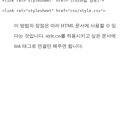
<
link
rel
=
"
stylesheet
"
href
=
"
[css파일 경로]
"
>
<
link
rel
=
"
stylesheet
"
href
=
"
css/style.css
"
>
이 방법의 장점은 여러 HTML 문서에 사용할 수 있
다는 것입니다. style.css를 적용시키고 싶은 문서에
link 태그로 연결만 해주면 됩니다.