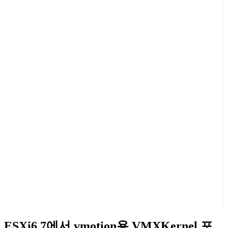
ESXi6.7에서 vmotion용 VMXKernel 포