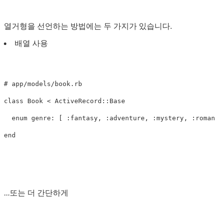
열거형을 선언하는 방법에는 두 가지가 있습니다.
배열 사용
# app/models/book.rb
class
Book
<
ActiveRecord
::
Base
enum
genre: 
[
:fantasy
,
:adventure
,
:mystery
,
:romanc
end
...또는 더 간단하게