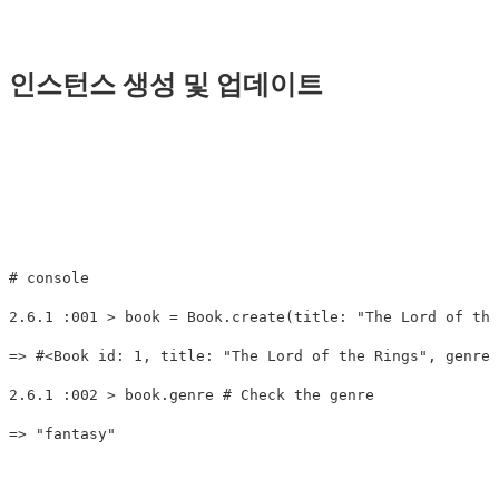
인스턴스 생성 및 업데이트
# console
2.6
.
1
:
001
>
book
=
Book
.
create
(
title: 
"The Lord of the
=>
#<Book id: 1, title: "The Lord of the Rings", genre:
2.6
.
1
:
002
>
book
.
genre
# Check the genre
=>
"fantasy"