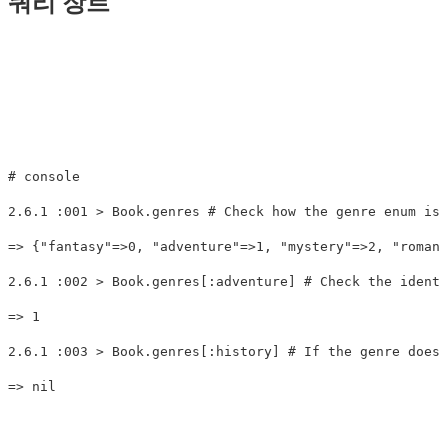
쿼리 장르
# console
2.6
.
1
:
001
>
Book
.
genres
# Check how the genre enum is 
=>
{
"fantasy"
=>
0
,
"adventure"
=>
1
,
"mystery"
=>
2
,
"romanc
2.6
.
1
:
002
>
Book
.
genres
[
:adventure
]
# Check the identi
=>
1
2.6
.
1
:
003
>
Book
.
genres
[
:history
]
# If the genre doesn
=>
nil