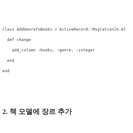
class
AddGenreToBooks
<
ActiveRecord
::
Migration
[
6.0
]
def
change
add_column
:books
,
:genre
,
:integer
end
end
2. 책 모델에 장르 추가