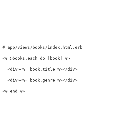
# app/views/books/index.html.erb
<
% @books.each 
do
|
book
|
%>

  <div>
<
%= book.title %></div>

  <div><%=
book
.
genre
%></div>
<
% end 
%>