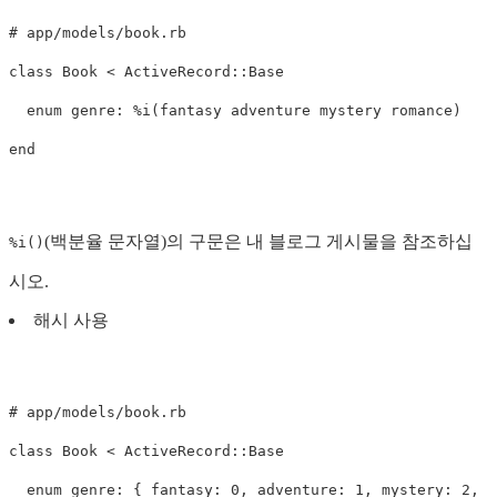
# app/models/book.rb
class
Book
<
ActiveRecord
::
Base
enum
genre: 
%i(fantasy adventure mystery romance)
end
(백분율 문자열)의 구문은 내 블로그 게시물을 참조하십
%i()
시오.
해시 사용
# app/models/book.rb
class
Book
<
ActiveRecord
::
Base
enum
genre: 
{
fantasy: 
0
,
adventure: 
1
,
mystery: 
2
,
r