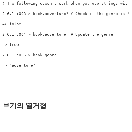
# The following doesn't work when you use strings with 
2.6
.
1
:
003
>
book
.
adventure?
# Check if the genre is "a
=>
false
2.6
.
1
:
004
>
book
.
adventure!
# Update the genre
=>
true
2.6
.
1
:
005
>
book
.
genre
=>
"adventure"
보기의 열거형