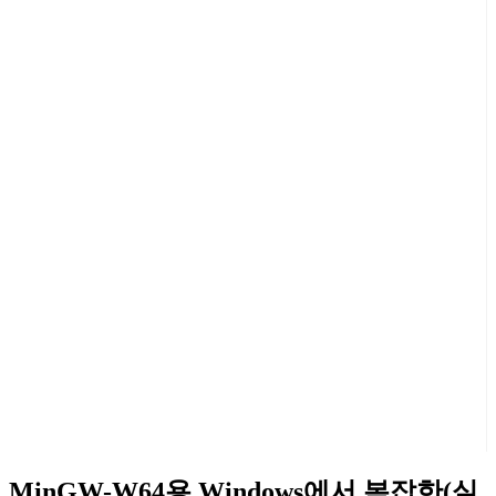
MinGW-W64용 Windows에서 복잡한(실