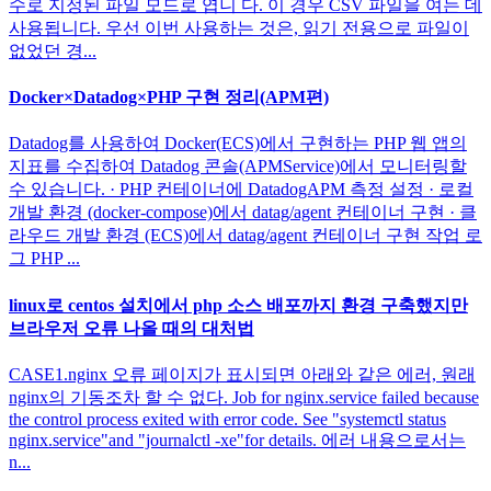
수로 지정된 파일 모드로 엽니 다. 이 경우 CSV 파일을 여는 데
사용됩니다. 우선 이번 사용하는 것은, 읽기 전용으로 파일이
없었던 경...
Docker×Datadog×PHP 구현 정리(APM편)
Datadog를 사용하여 Docker(ECS)에서 구현하는 PHP 웹 앱의
지표를 수집하여 Datadog 콘솔(APMService)에서 모니터링할
수 있습니다. · PHP 컨테이너에 DatadogAPM 측정 설정 · 로컬
개발 환경 (docker-compose)에서 datag/agent 컨테이너 구현 · 클
라우드 개발 환경 (ECS)에서 datag/agent 컨테이너 구현 작업 로
그 PHP ...
linux로 centos 설치에서 php 소스 배포까지 환경 구축했지만
브라우저 오류 나올 때의 대처법
CASE1.nginx 오류 페이지가 표시되면 아래와 같은 에러, 원래
nginx의 기동조차 할 수 없다. Job for nginx.service failed because
the control process exited with error code. See "systemctl status
nginx.service"and "journalctl -xe"for details. 에러 내용으로서는
n...