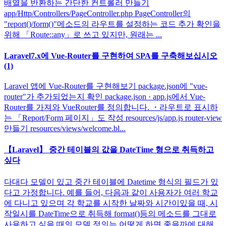
배열을 반환하는 간단한 컨트롤러 만들기
app/Http/Controllers/PageController.php PageController의
"report()/form()"메소드의 라우트를 설정하는 코드 추가 확인을
위해 「Route::any」로 쓰고 있지만, 원래는 ...
Laravel7.x에 Vue-Router를 구현하여 SPA를 구축해보십시오
(1)
Laravel 앱에 Vue-Router를 구현해보기 package.json에 "vue-
router"가 추가되었는지 확인 package.json · app.js에서 Vue-
Router를 가져와 VueRouter를 정의합니다. ・라우트로 표시하
는 「Report/Form 페이지」도 작성 resources/js/app.js router-view
만들기 resources/views/welcome.bl...
【Laravel】 중간 테이블의 값을 DateTime 형으로 취득하고
싶다
다대다 모델이 있고 중간 테이블에 Datetime 형식의 필드가 있
다고 가정합니다. 예를 들어, 다음과 같이 사용자가 여러 학교
에 다니고 있으며 각 학교를 시작한 날짜와 시간이있을 때, 시
작일시를 DateTime으로 취득해 format()등의 메소드를 그대로
사용하고 싶을 때의 모델 정의는 어떻게 하면 좋을까에 대해