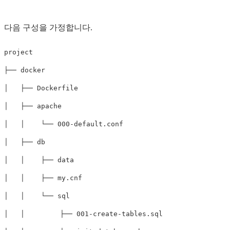
다음 구성을 가정합니다.
project

├── docker

│   ├── Dockerfile

│   ├── apache

│   │    └── 000-default.conf

│   ├── db

│   │    ├── data

│   │    ├── my.cnf

│   │    └── sql

│   │  　     ├── 001-create-tables.sql
