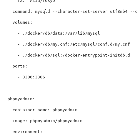
TZ
:
'
Asia/Tokyo'
command
:
mysqld --character-set-server=utf8mb4 --co
volumes
:
-
./docker/db/data:/var/lib/mysql
-
./docker/db/my.cnf:/etc/mysql/conf.d/my.cnf
-
./docker/db/sql:/docker-entrypoint-initdb.d
ports
:
-
3306:3306
phpmyadmin
:
container_name
:
phpmyadmin
image
:
phpmyadmin/phpmyadmin
environment
: