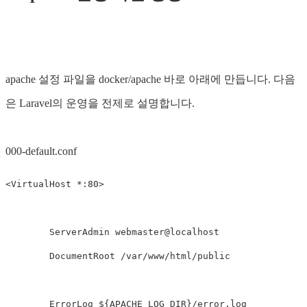
apache 설정 파일을 docker/apache 바로 아래에 만듭니다. 다음
은 Laravel의 운영을 전제로 설명합니다.
000-default.conf
<VirtualHost *:80>

        ServerAdmin webmaster@localhost

        DocumentRoot /var/www/html/public

        ErrorLog ${APACHE_LOG_DIR}/error.log
