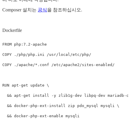
Composer 설치는
공식
을 참조하십시오.
Dockerfile
FROM
 php:7.2-apache
COPY
 ./php/php.ini /usr/local/etc/php/
COPY
 ./apache/*.conf /etc/apache2/sites-enabled/
RUN 
apt-get update 
&&
 apt-get 
install
-y
 zlib1g-dev libpq-dev mariadb-cl
&&
 docker-php-ext-install zip pdo_mysql mysqli 
&&
 docker-php-ext-enable mysqli
