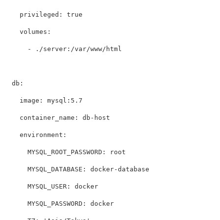
privileged
:
true
volumes
:
-
./server:/var/www/html
db
:
image
:
mysql:5.7
container_name
:
db-host
environment
:
MYSQL_ROOT_PASSWORD
:
root
MYSQL_DATABASE
:
docker-database
MYSQL_USER
:
docker
MYSQL_PASSWORD
:
docker