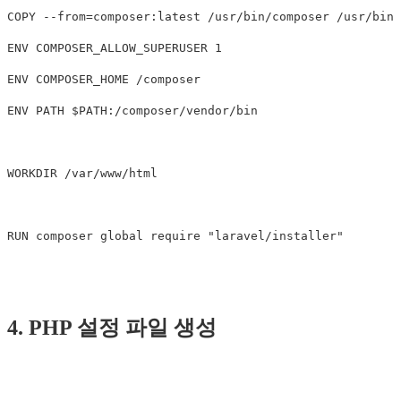
COPY
 --from=composer:latest /usr/bin/composer /usr/bin/
ENV
 COMPOSER_ALLOW_SUPERUSER 1
ENV
 COMPOSER_HOME /composer
ENV
 PATH $PATH:/composer/vendor/bin
WORKDIR
 /var/www/html
RUN 
composer global require 
"laravel/installer"
4. PHP 설정 파일 생성