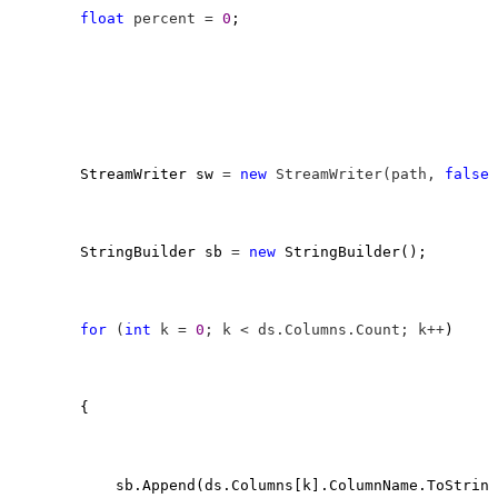
float
 percent = 
0
;

        StreamWriter sw 
= 
new
 StreamWriter(path, 
false
,
        StringBuilder sb 
= 
new
 StringBuilder();

for
 (
int
 k = 
0
; k < ds.Columns.Count; k++
)

        {

            sb.Append(ds.Columns[k].ColumnName.ToString