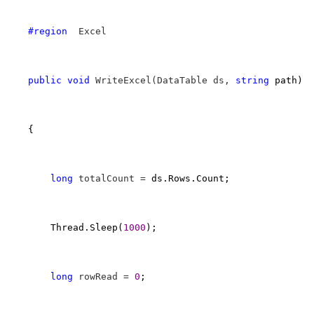
#region
  Excel

public
void
 WriteExcel(DataTable ds, 
string
 path)

    {

long
 totalCount =
 ds.Rows.Count;

        Thread.Sleep(
1000
);

long
 rowRead = 
0
;
