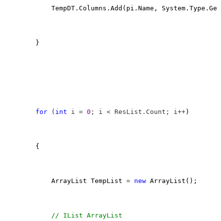
            TempDT.Columns.Add(pi.Name, System.Type.Get
        }

for
 (
int
 i = 
0
; i < ResList.Count; i++
)

        {

            ArrayList TempList 
= 
new
 ArrayList();

//
 IList ArrayList