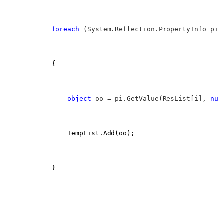
foreach
 (System.Reflection.PropertyInfo pi 
            {

object
 oo = pi.GetValue(ResList[i], 
nul
                TempList.Add(oo);

            }
