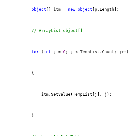
object
[] itm = 
new
object
[p.Length];

//
 ArrayList object[] 
for
 (
int
 j = 
0
; j < TempList.Count; j++
)

            {

                itm.SetValue(TempList[j], j);

            }
