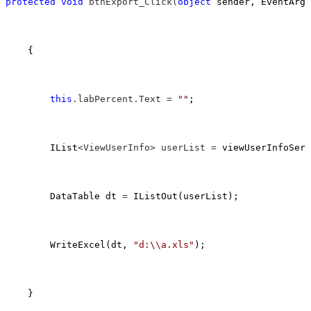
protected
void
 btnExport_Click(
object
 sender, EventArgs
    {

this
.labPercent.Text = 
""
;

        IList
<ViewUserInfo> userList =
 viewUserInfoServ
        DataTable dt 
=
 IListOut(userList);

        WriteExcel(dt, 
"
d:\\a.xls
"
);

    }
