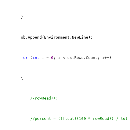
        }

        sb.Append(Environment.NewLine);

for
 (
int
 i = 
0
; i < ds.Rows.Count; i++
)

        {

//
rowRead++;

//
percent = ((float)(100 * rowRead)) / tota