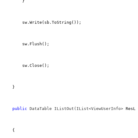
        }

        sw.Write(sb.ToString());

        sw.Flush();

        sw.Close();

    }

public
 DataTable IListOut(IList<ViewUserInfo>
 ResLi
    {
