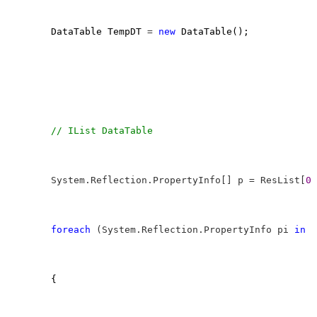
        DataTable TempDT 
= 
new
 DataTable();

//
 IList DataTable
        System.Reflection.PropertyInfo[] p = ResList[
0
]
foreach
 (System.Reflection.PropertyInfo pi 
in
 p
        {
