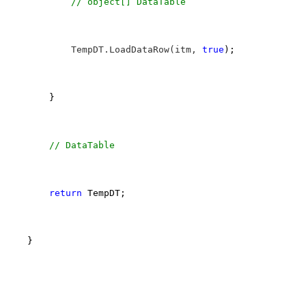
//
 object[] DataTable
            TempDT.LoadDataRow(itm, 
true
);

        }

//
 DataTable
return
 TempDT;

    }
