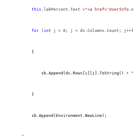
this
.labPercent.Text =
"
<a href='UserInfo.xl
for
 (
int
 j = 
0
; j < ds.Columns.Count; j++
)

            {

                sb.Append(ds.Rows[i][j].ToString() 
+ 
"
\
            }

            sb.Append(Environment.NewLine);
