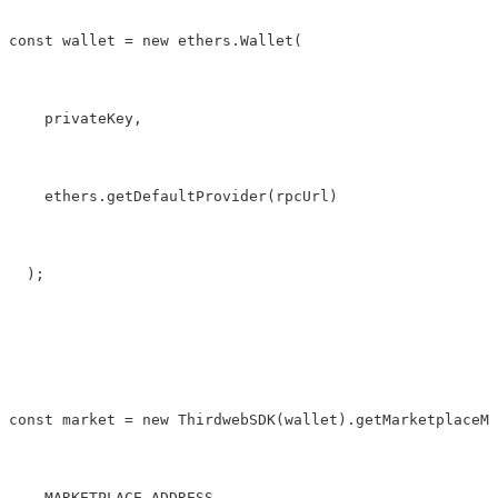
const wallet 
=
new
 ethers.Wallet(
    privateKey,
    ethers.getDefaultProvider(rpcUrl)
  );
const market 
=
new
 ThirdwebSDK(wallet).getMarketplaceMo
    MARKETPLACE_ADDRESS