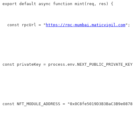
export default async 
function
mint
(
req, res
) 
{
  const rpcUrl 
=
"
https://rpc-mumbai.maticvigil.com
"
;
const privateKey 
=
 process.env.NEXT_PUBLIC_PRIVATE_KEY;
const NFT_MODULE_ADDRESS 
=
"0x0C8fe5019D3B3BaC3B9e08780