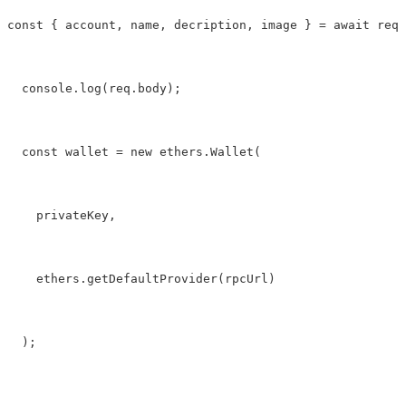
const { account, name, decription, image } 
=
 await req.
  console.log(req.body);
  const wallet 
=
new
 ethers.Wallet(
    privateKey,
    ethers.getDefaultProvider(rpcUrl)
  );