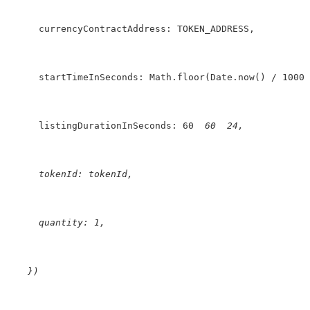
      currencyContractAddress: TOKEN_ADDRESS,
      startTimeInSeconds: Math.floor(Date.now() 
/
1000
)
      listingDurationInSeconds: 
60
60
24
,
      tokenId: tokenId,
      quantity: 
1
,
    })