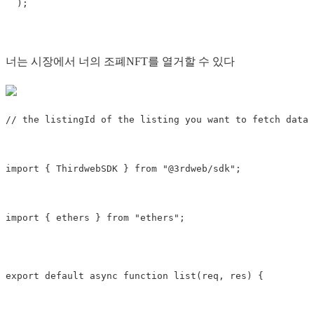
  );
너는 시장에서 너의 조폐NFT를 열거할 수 있다
// the listingId of the listing you want to fetch data 
import
 { 
ThirdwebSDK
 } 
from
"@3rdweb/sdk"
;
import
 { 
ethers
 } 
from
"ethers"
;

export default async 
function
list
(
req, res
) 
{