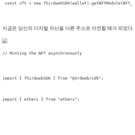
 const nft 
=
new
 ThirdwebSDK(wallet).getNFTModule(NFT_M
지금은 당신의 디지털 자산을 다른 주소로 이전할 때가 되었다
// Minting the NFT asynchronously
import
 { 
ThirdwebSDK
 } 
from
"@3rdweb/sdk"
;
import
 { 
ethers
 } 
from
"ethers"
;