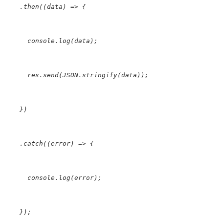
    .then((data) 
=
>
 {
      console.log(data);
      res.
send
(JSON.stringify(data));
    })
    .catch((
error
) => 
{
      console.log(
error
)
;
    });