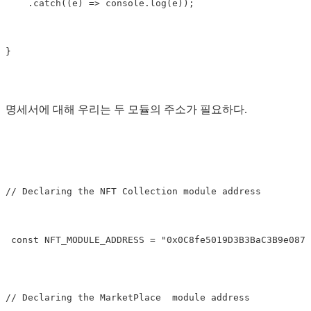
    .catch((e) 
=
>
 console.log(e));
}
명세서에 대해 우리는 두 모듈의 주소가 필요하다.
// Declaring the NFT Collection module address
 const NFT_MODULE_ADDRESS 
=
"0x0C8fe5019D3B3BaC3B9e0878
// Declaring the MarketPlace  module address