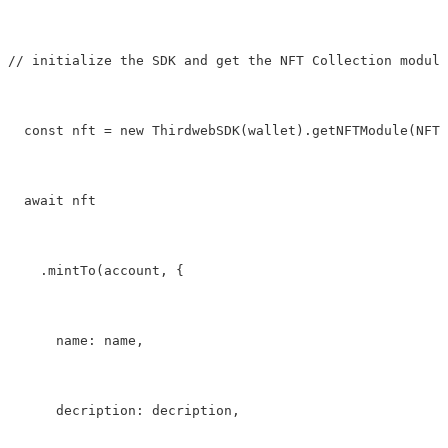
// initialize the SDK and get the NFT Collection module
  const nft 
=
new
 ThirdwebSDK(wallet).getNFTModule(NFT_
  await nft
    .mintTo(account, {
      name: name,
      decription: decription,