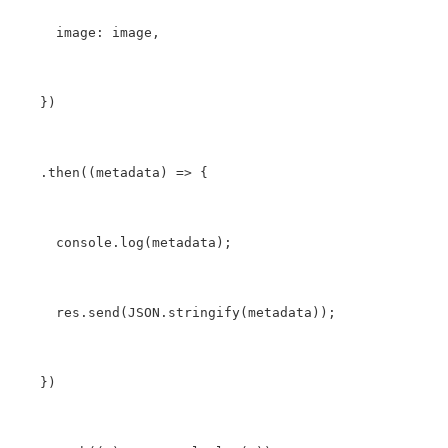
      image: image,
    })
    .then((metadata) 
=
>
 {
      console.log(metadata);
      res.
send
(JSON.stringify(metadata));
    })