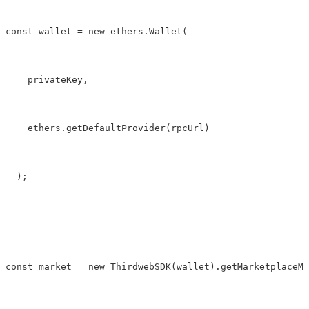
const wallet 
=
new
 ethers.Wallet(
    privateKey,
    ethers.getDefaultProvider(rpcUrl)
  );
const market 
=
new
 ThirdwebSDK(wallet).getMarketplaceMo