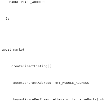
    MARKETPLACE_ADDRESS
  );
await market
    .createDirectListing({
      assetContractAddress: NFT_MODULE_ADDRESS,
      buyoutPricePerToken: ethers.utils.parseUnits(toke