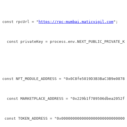
const rpcUrl 
=
"
https://rpc-mumbai.maticvigil.com
"
;
  const privateKey 
=
 process.env.NEXT_PUBLIC_PRIVATE_KE
const NFT_MODULE_ADDRESS 
=
"0x0C8fe5019D3B3BaC3B9e08780
  const MARKETPLACE_ADDRESS 
=
"0x229b1f789506dbea2052f8
 const TOKEN_ADDRESS 
=
"0x00000000000000000000000000000