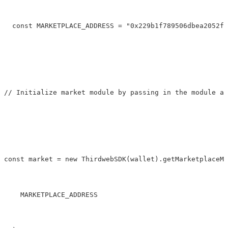
  const MARKETPLACE_ADDRESS 
=
"0x229b1f789506dbea2052f8
// Initialize market module by passing in the module ad
const market 
=
new
 ThirdwebSDK(wallet).getMarketplaceMo
    MARKETPLACE_ADDRESS