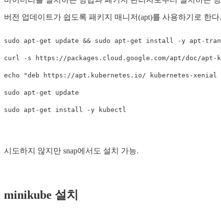
버전 업데이트가 쉽도록 패키지 매니저(apt)를 사용하기로 한다
sudo 
apt-get update 
&&
sudo 
apt-get 
install
-y
 apt-tran
curl 
-s
 https://packages.cloud.google.com/apt/doc/apt-k
echo
"deb https://apt.kubernetes.io/ kubernetes-xenial 
sudo 
sudo 
apt-get 
install
-y
시도하지 않지만 snap에서도 설치 가능.
minikube 설치