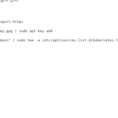
.
sport-https

ey.gpg | 
sudo 
main"
 | 
sudo tee
-a