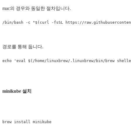
mac의 경우와 동일한 절차입니다.
/bin/bash 
-c
"
$(
curl 
-fsSL
 https://raw.githubuserconten
경로를 통해 둡니다.
echo
'eval $(/home/linuxbrew/.linuxbrew/bin/brew shelle
minikube 설치
brew 
install 