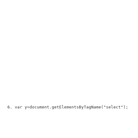
var
 y=document.getElementsByTagName(
"select"
);  