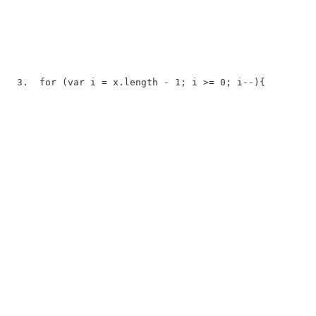
for
 (
var
 i = x.length - 1; i >= 0; i--){  