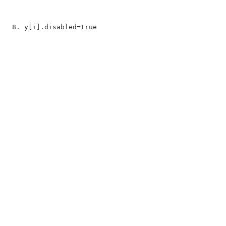
y[i].disabled=
true