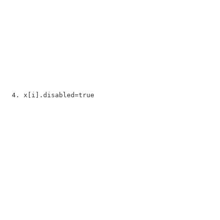
x[i].disabled=
true