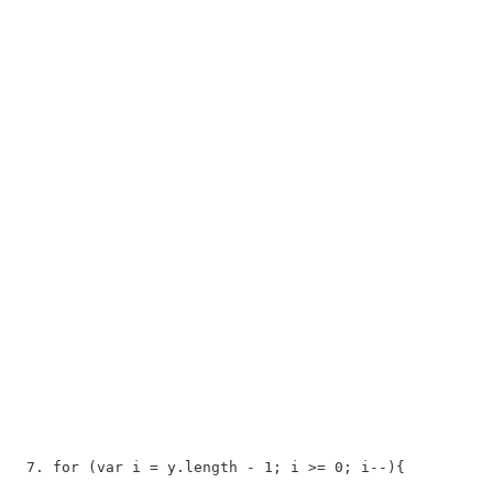
for
 (
var
 i = y.length - 1; i >= 0; i--){  