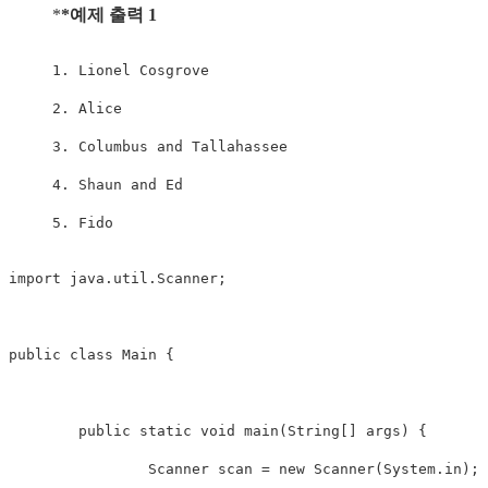
*
*예제 출력 1
1.
Lionel
Cosgrove
2.
Alice
3.
Columbus
 and 
Tallahassee
4.
Shaun
 and 
Ed
5.
Fido
import
java
.
util
.
Scanner
;
public
class
Main
{
public
static
void
main
(
String
[
]
 args
)
{
Scanner
 scan 
=
new
Scanner
(
System
.
in
)
;