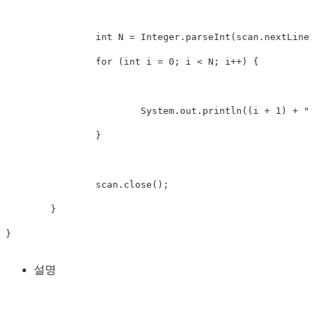
int
N
=
Integer
.
parseInt
(
scan
.
nextLine
(
for
(
int
 i 
=
0
;
 i 
<
N
;
 i
++
)
{
System
.
out
.
println
(
(
i 
+
1
)
+
".
}
		scan
.
close
(
)
;
}
}
설명