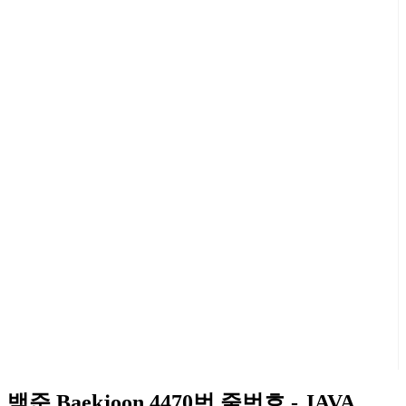
백준 Baekjoon 4470번 줄번호 - JAVA