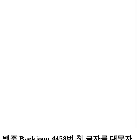
백준 Baekjoon 4458번 첫 글자를 대문자