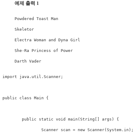
예제 출력 1
Powdered
Toast
Man
Skeletor
Electra
Woman
 and 
Dyna
Girl
She
-
Ra
Princess
 of 
Power
Darth
Vader
import
java
.
util
.
Scanner
;
public
class
Main
{
public
static
void
main
(
String
[
]
 args
)
{
Scanner
 scan 
=
new
Scanner
(
System
.
in
)
;