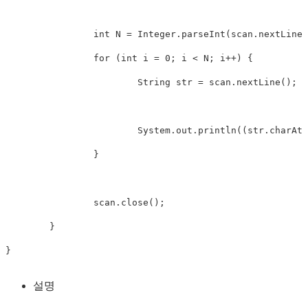
int
N
=
Integer
.
parseInt
(
scan
.
nextLine
(
for
(
int
 i 
=
0
;
 i 
<
N
;
 i
++
)
{
String
 str 
=
 scan
.
nextLine
(
)
;
System
.
out
.
println
(
(
str
.
charAt
(
}
		scan
.
close
(
)
;
}
}
설명