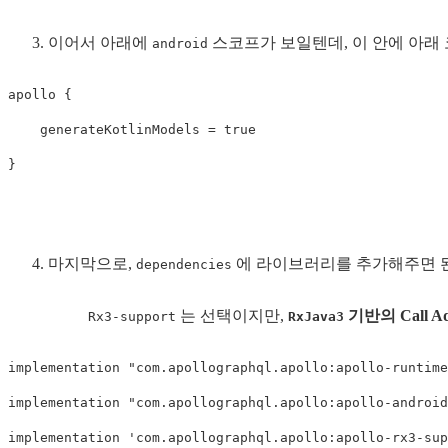
이어서 아래에
스코프가 보일텐데, 이 안에 아래
android
apollo 
{
    generateKotlinModels 
=
true
}
마지막으로,
에 라이브러리를 추가해주면 
dependencies
는 선택이지만,
기반의 Call Ad
Rx3-support
RxJava3
implementation 
"com.apollographql.apollo:apollo-runtime
implementation 
"com.apollographql.apollo:apollo-android
implementation 
'com.apollographql.apollo:apollo-rx3-sup