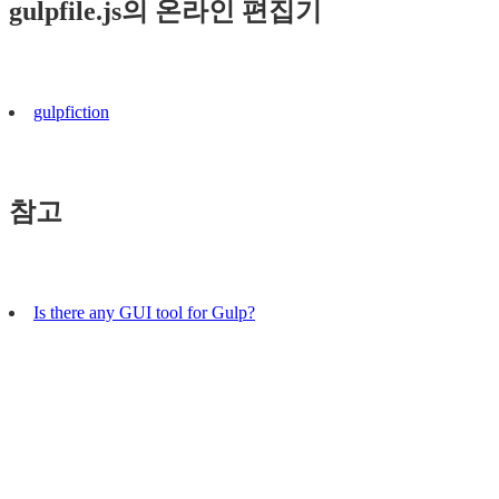
gulpfile.js의 온라인 편집기
gulpfiction
참고
Is there any GUI tool for Gulp?