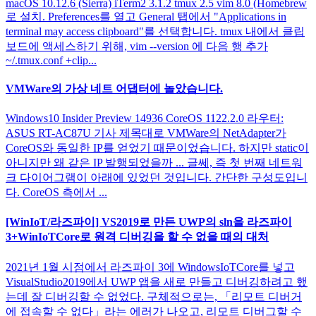
macOS 10.12.6 (Sierra) iTerm2 3.1.2 tmux 2.5 vim 8.0 (Homebrew
로 설치. Preferences를 열고 General 탭에서 "Applications in
terminal may access clipboard"를 선택합니다. tmux 내에서 클립
보드에 액세스하기 위해, vim --version 에 다음 행 추가
~/.tmux.conf +clip...
VMWare의 가상 네트 어댑터에 놀았습니다.
Windows10 Insider Preview 14936 CoreOS 1122.2.0 라우터:
ASUS RT-AC87U 기사 제목대로 VMWare의 NetAdapter가
CoreOS와 동일한 IP를 얻었기 때문이었습니다. 하지만 static이
아니지만 왜 같은 IP 발행되었을까 ... 글쎄, 즉 첫 번째 네트워
크 다이어그램이 아래에 있었던 것입니다. 간단한 구성도입니
다. CoreOS 측에서 ...
[WinIoT/라즈파이] VS2019로 만든 UWP의 sln을 라즈파이
3+WinIoTCore로 원격 디버깅을 할 수 없을 때의 대처
2021년 1월 시점에서 라즈파이 3에 WindowsIoTCore를 넣고
VisualStudio2019에서 UWP 앱을 새로 만들고 디버깅하려고 했
는데 잘 디버깅할 수 없었다. 구체적으로는, 「리모트 디버거
에 접속할 수 없다」라는 에러가 나오고, 리모트 디버그할 수