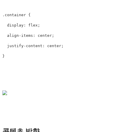
.container
{
display
:
flex
;
align-items
:
center
;
justify-content
:
center
;
}
콘텐츠 방향