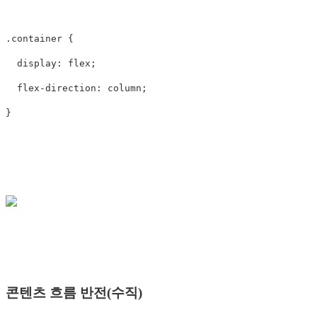
.container
{
display
:
flex
;
flex-direction
:
column
;
}
콘텐츠 흐름 반전(수직)