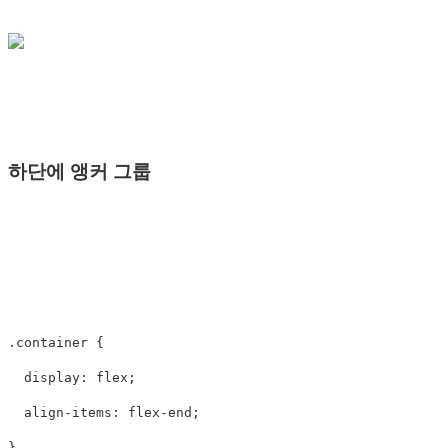
하단에 앵커 그룹
.container
{
display
:
flex
;
align-items
:
flex-end
;
}