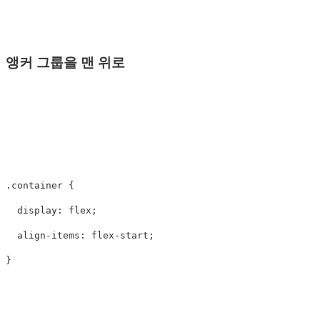
앵커 그룹을 맨 위로
.container
{
display
:
flex
;
align-items
:
flex-start
;
}