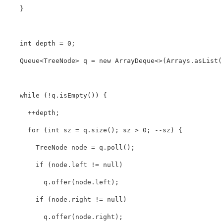
}
int
depth
=
0
;
Queue
<
TreeNode
>
q
=
new
ArrayDeque
<>(
Arrays
.
asList
(
while
(!
q
.
isEmpty
())
{
++
depth
;
for
(
int
sz
=
q
.
size
();
sz
>
0
;
--
sz
)
{
TreeNode
node
=
q
.
poll
();
if
(
node
.
left
!=
null
)
q
.
offer
(
node
.
left
);
if
(
node
.
right
!=
null
)
q
.
offer
(
node
.
right
);