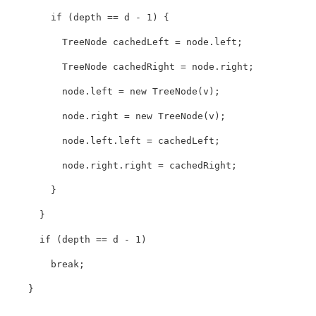
if
(
depth
==
d
-
1
)
{
TreeNode
cachedLeft
=
node
.
left
;
TreeNode
cachedRight
=
node
.
right
;
node
.
left
=
new
TreeNode
(
v
);
node
.
right
=
new
TreeNode
(
v
);
node
.
left
.
left
=
cachedLeft
;
node
.
right
.
right
=
cachedRight
;
}
}
if
(
depth
==
d
-
1
)
break
;
}