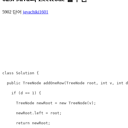
5902 단어
java
chiki1601
class
Solution
{
public
TreeNode
addOneRow
(
TreeNode
root
,
int
v
,
int
d
if
(
d
==
1
)
{
TreeNode
newRoot
=
new
TreeNode
(
v
);
newRoot
.
left
=
root
;
return
newRoot
;