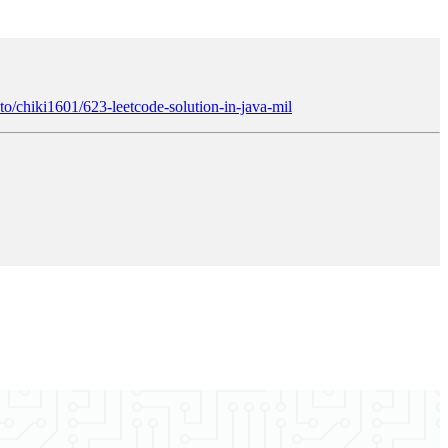
.to/chiki1601/623-leetcode-solution-in-java-mil