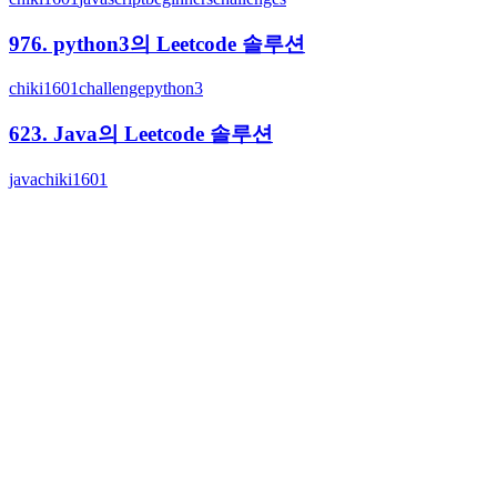
976. python3의 Leetcode 솔루션
chiki1601
challenge
python3
623. Java의 Leetcode 솔루션
java
chiki1601