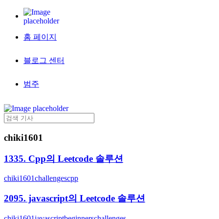
홈 페이지
블로그 센터
범주
chiki1601
1335. Cpp의 Leetcode 솔루션
chiki1601
challenges
cpp
2095. javascript의 Leetcode 솔루션
chiki1601
javascript
beginners
challenges