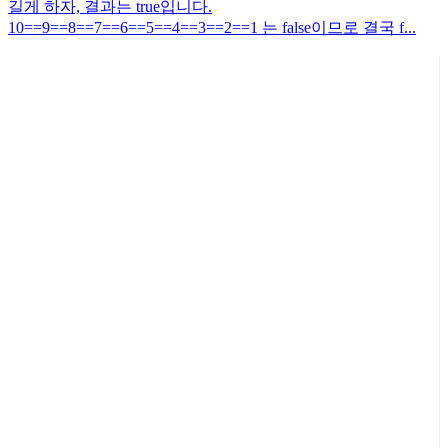
길게 하자, 결과는 true입니다.
10==9==8==7==6==5==4==3==2==1 는 false이므로 결국 f...