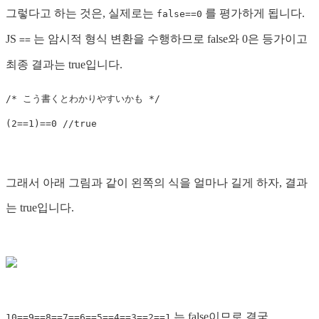
그렇다고 하는 것은, 실제로는
를 평가하게 됩니다.
false==0
JS
는 암시적 형식 변환을 수행하므로 false와 0은 등가이고
==
최종 결과는 true입니다.
/* こう書くとわかりやすいかも */
(
2
==
1
)
==
0
//true
그래서 아래 그림과 같이 왼쪽의 식을 얼마나 길게 하자, 결과
는 true입니다.
는 false이므로 결국
10==9==8==7==6==5==4==3==2==1