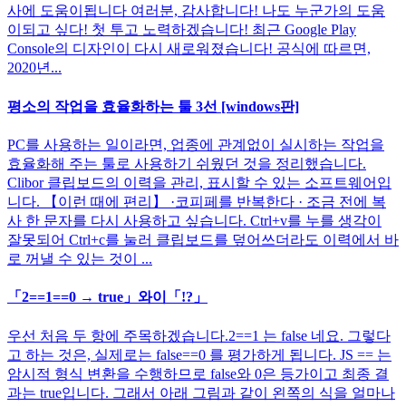
사에 도움이됩니다 여러분, 감사합니다! 나도 누군가의 도움
이되고 싶다! 첫 투고 노력하겠습니다! 최근 Google Play
Console의 디자인이 다시 새로워졌습니다! 공식에 따르면,
2020년...
평소의 작업을 효율화하는 툴 3선 [windows판]
PC를 사용하는 일이라면, 업종에 관계없이 실시하는 작업을
효율화해 주는 툴로 사용하기 쉬웠던 것을 정리했습니다.
Clibor 클립보드의 이력을 관리, 표시할 수 있는 소프트웨어입
니다. 【이런 때에 편리】 ·코피페를 반복한다 · 조금 전에 복
사 한 문자를 다시 사용하고 싶습니다. Ctrl+v를 누를 생각이
잘못되어 Ctrl+c를 눌러 클립보드를 덮어쓰더라도 이력에서 바
로 꺼낼 수 있는 것이 ...
「2==1==0 → true」와이「!?」
우선 처음 두 항에 주목하겠습니다.2==1 는 false 네요. 그렇다
고 하는 것은, 실제로는 false==0 를 평가하게 됩니다. JS == 는
암시적 형식 변환을 수행하므로 false와 0은 등가이고 최종 결
과는 true입니다. 그래서 아래 그림과 같이 왼쪽의 식을 얼마나