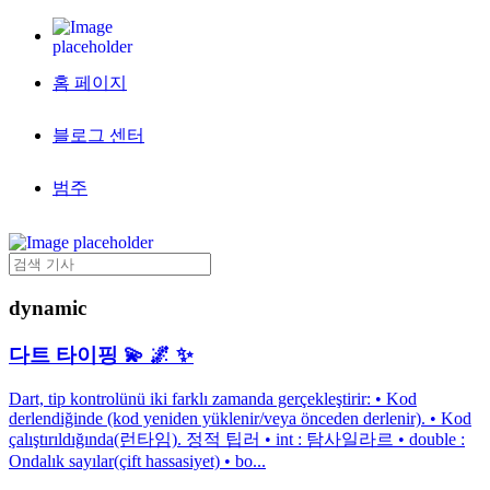
홈 페이지
블로그 센터
범주
dynamic
다트 타이핑 💫 🌌 ✨
Dart, tip kontrolünü iki farklı zamanda gerçekleştirir: • Kod
derlendiğinde (kod yeniden yüklenir/veya önceden derlenir). • Kod
çalıştırıldığında(런타임). 정적 팁러 • int : 탐사일라르 • double :
Ondalık sayılar(çift hassasiyet) • bo...