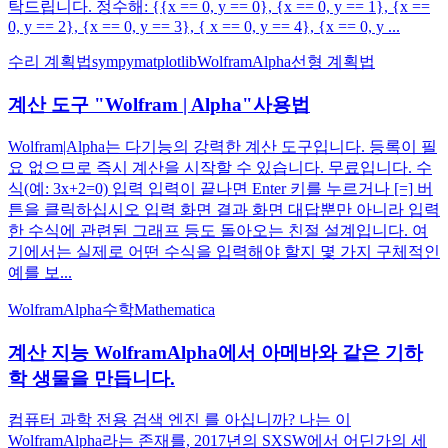
탁드립니다. 정수해: {{x == 0, y == 0}, {x == 0, y == 1}, {x ==
0, y == 2}, {x == 0, y == 3}, { x == 0, y == 4}, {x == 0, y ...
수리 계획법
sympy
matplotlib
WolframAlpha
선형 계획법
계산 도구 "Wolfram | Alpha"사용법
Wolfram|Alpha는 다기능의 강력한 계산 도구입니다. 등록이 필
요 없으므로 즉시 계산을 시작할 수 있습니다. 무료입니다. 수
식(예: 3x+2=0) 입력 입력이 끝나면 Enter 키를 누르거나 [=] 버
튼을 클릭하십시오 입력 화면 결과 화면 대답뿐만 아니라 입력
한 수식에 관련된 그래프 등도 돌아오는 친절 설계입니다. 여
기에서는 실제로 어떤 수식을 입력해야 할지 몇 가지 구체적인
예를 보...
WolframAlpha
수학
Mathematica
계산 지능 WolframAlpha에서 아메바와 같은 기하
학 생물을 만듭니다.
컴퓨터 과학 전용 검색 엔진 를 아십니까? 나는 이
WolframAlpha라는 존재를, 2017년의 SXSW에서 어딘가의 세