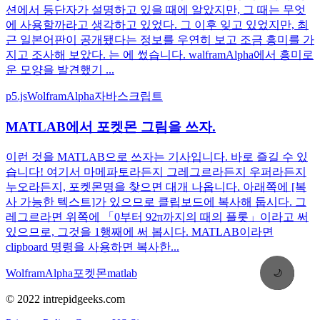
션에서 등단자가 설명하고 있을 때에 알았지만, 그 때는 무엇
에 사용할까라고 생각하고 있었다. 그 이후 잊고 있었지만, 최
근 일본어판이 공개됐다는 정보를 우연히 보고 조금 흥미를 가
지고 조사해 보았다. 는 에 썼습니다. walframAlpha에서 흥미로
운 모양을 발견했기 ...
p5.js
WolframAlpha
자바스크립트
MATLAB에서 포켓몬 그림을 쓰자.
이런 것을 MATLAB으로 쓰자는 기사입니다. 바로 즐길 수 있
습니다! 여기서 마메파토라든지 그레그르라든지 우퍼라든지
누오라든지, 포켓몬명을 찾으면 대개 나옵니다. 아래쪽에 [복
사 가능한 텍스트]가 있으므로 클립보드에 복사해 둡시다. 그
레그르라면 위쪽에 「0부터 92π까지의 때의 플롯」이라고 써
있으므로, 그것을 1행째에 써 봅시다. MATLAB이라면
clipboard 명령을 사용하면 복사한...
WolframAlpha
포켓몬
matlab
🌙
© 2022 intrepidgeeks.com