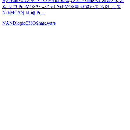
ByJustinForce-투고자 자신의 작품,CC디스플레이-계승3.0, 이
걸 보고 PchMOS가 나란히 NchMOS를 배열하고 있어. 보통
NchMOS에 비해 Pc...
NAND
logic
CMOS
hardware