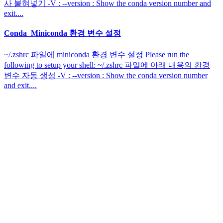
사 붙혀넣기 -V : --version : Show the conda version number and
exit....
Conda_Miniconda 환경 변수 설정
~/.zshrc 파일에 miniconda 환경 변수 설정 Please run the
following to setup your shell: ~/.zshrc 파일에 아래 내용의 환경
변수 자동 생성 -V : --version : Show the conda version number
and exit....