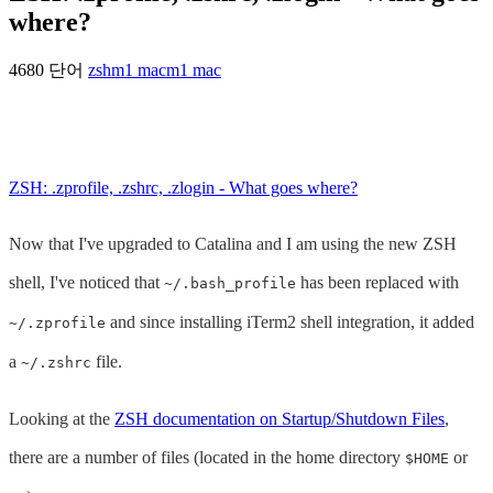
where?
4680 단어
zsh
m1 mac
m1 mac
ZSH: .zprofile, .zshrc, .zlogin - What goes where?
Now that I've upgraded to Catalina and I am using the new ZSH
shell, I've noticed that
has been replaced with
~/.bash_profile
and since installing iTerm2 shell integration, it added
~/.zprofile
a
file.
~/.zshrc
Looking at the
ZSH documentation on Startup/Shutdown Files
,
there are a number of files (located in the home directory
or
$HOME