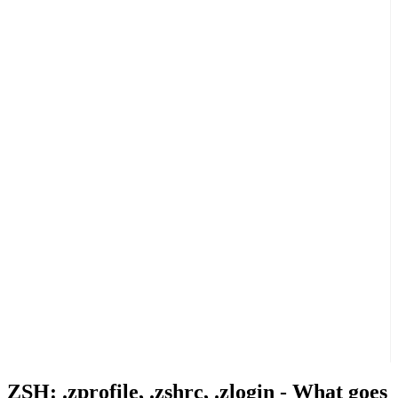
ZSH: .zprofile, .zshrc, .zlogin - What goes