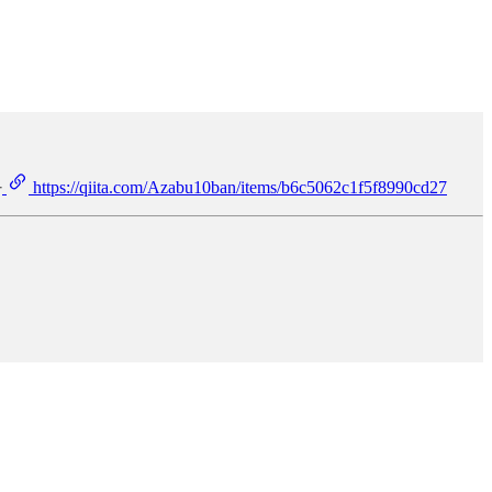
다
https://qiita.com/Azabu10ban/items/b6c5062c1f5f8990cd27