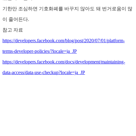
기한만 조심하면 기호화폐를 바꾸지 않아도 돼 번거로움이 많
이 줄어든다.
참고 자료
https://developers.facebook.com/blog/post/2020/07/01/platform-
terms-developer-policies/?locale=ja_JP
https://developers.facebook.com/docs/development/maintaining-
data-access/data-use-checkup?locale=ja_JP