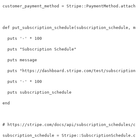
customer_payment_method
=
Stripe
::
PaymentMethod
.
attach
(
def
put_subscription_schedule
(
subscription_schedule
,
me
puts
'-'
*
100
puts
"Subscription Schedule"
puts
message
puts
"https://dashboard.stripe.com/test/subscription_
puts
'-'
*
100
puts
subscription_schedule
end
# https://stripe.com/docs/api/subscription_schedules/cr
subscription_schedule
=
Stripe
::
SubscriptionSchedule
.
cr