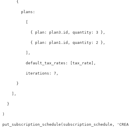
{
plans:

[
{
plan: 
plan3
.
id
,
quantity: 
3
},
{
plan: 
plan1
.
id
,
quantity: 
2
},
],
default_tax_rates: 
[
tax_rate
],
iterations: 
7
,
}
],
}
)
put_subscription_schedule
(
subscription_schedule
,
'CREAT