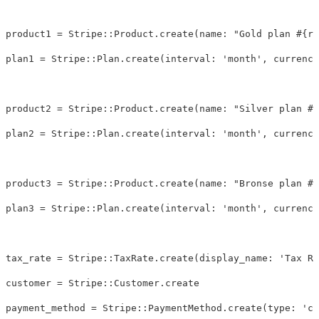
product1
=
Stripe
::
Product
.
create
(
name: 
"Gold plan 
#{
ra
plan1
=
Stripe
::
Plan
.
create
(
interval: 
'month'
,
currency
product2
=
Stripe
::
Product
.
create
(
name: 
"Silver plan 
#{
plan2
=
Stripe
::
Plan
.
create
(
interval: 
'month'
,
currency
product3
=
Stripe
::
Product
.
create
(
name: 
"Bronse plan 
#{
plan3
=
Stripe
::
Plan
.
create
(
interval: 
'month'
,
currency
tax_rate
=
Stripe
::
TaxRate
.
create
(
display_name: 
'Tax Ra
customer
=
Stripe
::
Customer
.
create
payment_method
=
Stripe
::
PaymentMethod
.
create
(
type: 
'ca