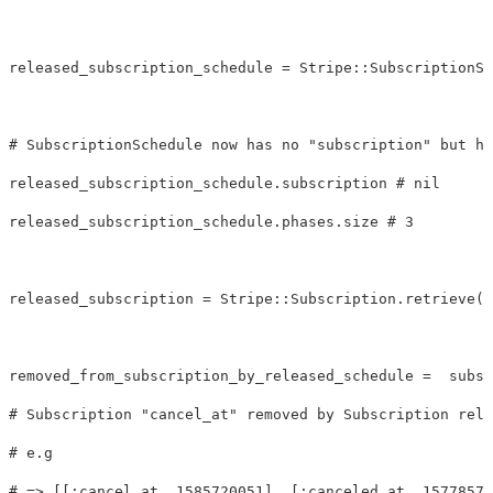
released_subscription_schedule
=
Stripe
::
SubscriptionSc
# SubscriptionSchedule now has no "subscription" but ha
released_subscription_schedule
.
subscription
# nil
released_subscription_schedule
.
phases
.
size
# 3
released_subscription
=
Stripe
::
Subscription
.
retrieve
(
s
removed_from_subscription_by_released_schedule
=
subsc
# Subscription "cancel_at" removed by Subscription rele
# e.g
# => [[:cancel_at, 1585720051], [:canceled_at, 15778576