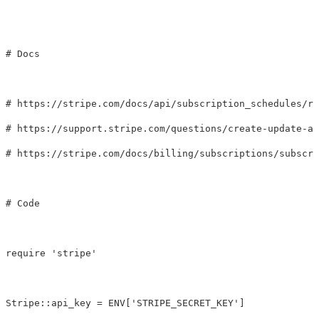
# Docs
# https://stripe.com/docs/api/subscription_schedules/re
# https://support.stripe.com/questions/create-update-an
# https://stripe.com/docs/billing/subscriptions/subscri
# Code
require
'stripe'
Stripe
::
api_key
=
ENV
[
'STRIPE_SECRET_KEY'
]