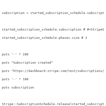
subscription
=
started_subscription_schedule
.
subscripti
started_subscription_schedule
.
subscription
# #<StripeSu
started_subscription_schedule
.
phases
.
size
# 3
puts
'-'
*
100
puts
"Subscription created"
puts
"https://dashboard.stripe.com/test/subscriptions/
#
puts
'-'
*
100
puts
subscription
Stripe
::
SubscriptionSchedule
.
release
(
started_subscripti