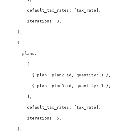
default_tax_rates: 
[
tax_rate
],
iterations: 
3
,
},
{
plans:

[
{
plan: 
plan2
.
id
,
quantity: 
1
},
{
plan: 
plan3
.
id
,
quantity: 
1
},
],
default_tax_rates: 
[
tax_rate
],
iterations: 
5
,
},