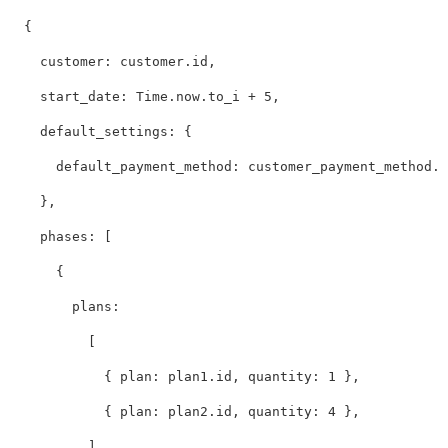
{
customer: 
customer
.
id
,
start_date: 
Time
.
now
.
to_i
+
5
,
default_settings: 
{
default_payment_method: 
customer_payment_method
.
i
},
phases: 
[
{
plans:

[
{
plan: 
plan1
.
id
,
quantity: 
1
},
{
plan: 
plan2
.
id
,
quantity: 
4
},
],