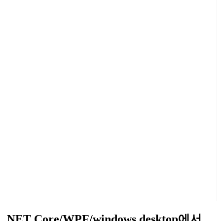
.NET Core/WPF/windows desktop에서