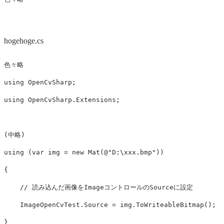
hogehoge.cs
色々略
using
OpenCvSharp
;
using
OpenCvSharp.Extensions
;
(
中略
)
using
(
var
img
=
new
Mat
(
@"D:\xxx.bmp"
))
{
// 読み込んだ画像をImageコントロールのSourceに設定
ImageOpenCvTest
.
Source
=
img
.
ToWriteableBitmap
();
}