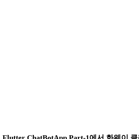
Flutter ChatBotApp Part-1에서