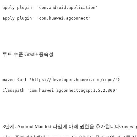
apply plugin: 'com.android.application'

루트 수준 Gradle 종속성
maven {url 'https://developer.huawei.com/repo/'}

3단계: Android Manifest 파일에 아래 권한을 추가합니다.
<uses-