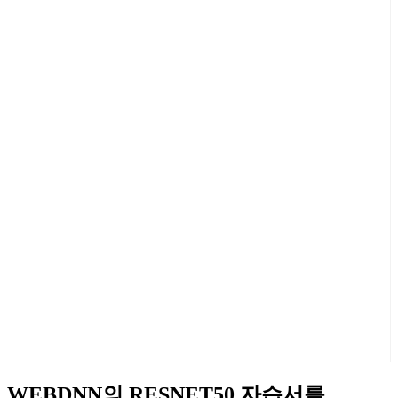
WEBDNN의 RESNET50 자습서를