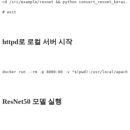
cd /src/example/resnet && python convert_resnet_keras.p
httpd로 로컬 서버 시작
ResNet50 모델 실행