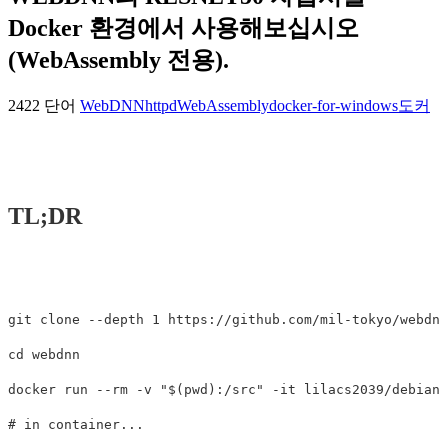
Docker 환경에서 사용해보십시오
(WebAssembly 전용).
2422 단어
WebDNN
httpd
WebAssembly
docker-for-windows
도커
TL;DR
git clone --depth 1 https://github.com/mil-tokyo/webdnn
cd webdnn

docker run --rm -v "$(pwd):/src" -it lilacs2039/debian_
# in container...
