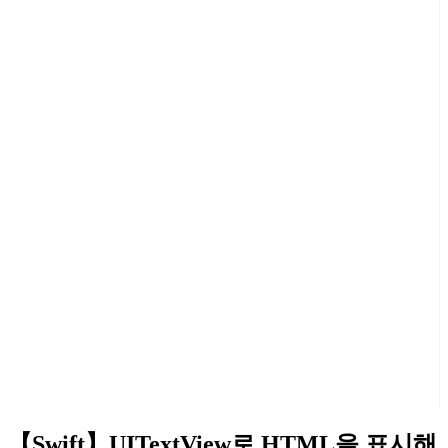
【Swift】UITextView로 HTML을 표시해