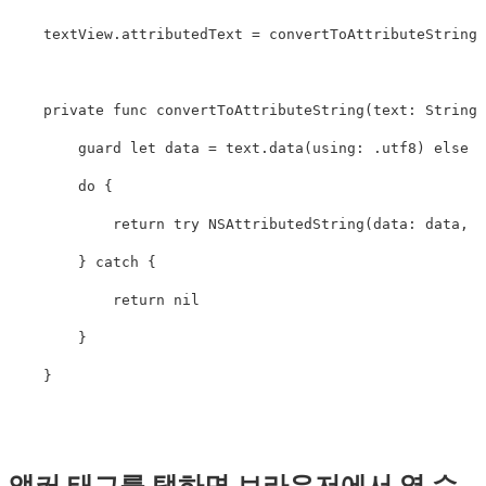
textView
.
attributedText
=
convertToAttributeString
(
private
func
convertToAttributeString
(
text
:
String
)
guard
let
data
=
text
.
data
(
using
:
.
utf8
)
else
{
do
{
return
try
NSAttributedString
(
data
:
data
,
o
}
catch
{
return
nil
}
}