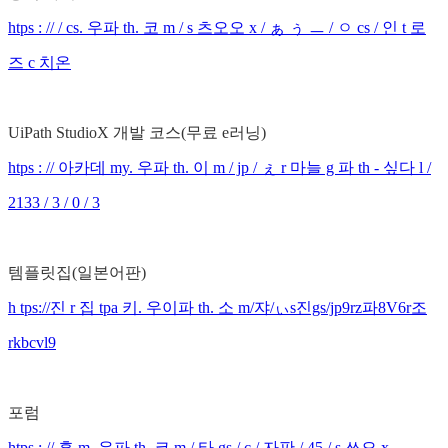
htps : // / cs. 우파 th. 코 m / s 츠오오 x / ぁ ぅ ㅡ / ㅇ cs / 인 t 로
즈 c 치온
UiPath StudioX 개발 코스(무료 e러닝)
htps : // 아카데 my. 우파 th. 이 m / jp / ぇ r 마늘 g 파 th - 싶다 l /
2133 / 3 / 0 / 3
템플릿집(일본어판)
h tps://진 r 집 tpa 키. 우이파 th. 소 m/쟈/ぃs진gs/jp9rz파8V6r조
rkbcvl9
포럼
htps : // 흠 m. 우파 th. 코 m / 타 gs / c / 자판 / 45 / s 쓰오 x