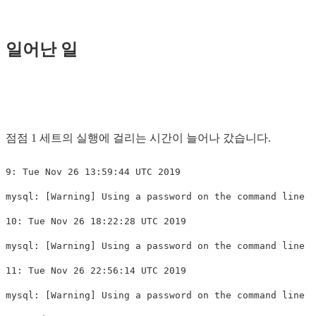
일어난 일
점점 1 세트의 실행에 걸리는 시간이 늘어나 갔습니다.
9: Tue Nov 26 13:59:44 UTC 2019

mysql: 
[
Warning] Using a password on the 
command 
line i
10: Tue Nov 26 18:22:28 UTC 2019

mysql: 
[
Warning] Using a password on the 
command 
line i
11: Tue Nov 26 22:56:14 UTC 2019

mysql: 
[
Warning] Using a password on the 
command 
line i