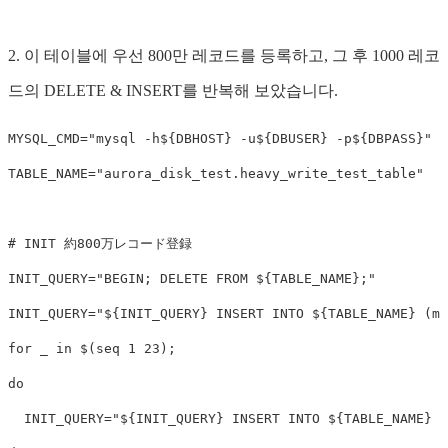
2. 이 테이블에 우선 800만 레코드를 등록하고, 그 후 1000 레코
드의 DELETE & INSERT를 반복해 보았습니다.
MYSQL_CMD
=
"mysql -h
${
DBHOST
}
 -u
${
DBUSER
}
 -p
${
DBPASS
}
"
TABLE_NAME
=
"aurora_disk_test.heavy_write_test_table"
# INIT 約800万レコード登録
INIT_QUERY
=
"BEGIN; DELETE FROM 
${
TABLE_NAME
}
;"
INIT_QUERY
=
"
${
INIT_QUERY
}
 INSERT INTO 
${
TABLE_NAME
}
 (me
for 
_ 
in
$(
seq 
1 23
)
;
do

INIT_QUERY
=
"
${
INIT_QUERY
}
 INSERT INTO 
${
TABLE_NAME
}
 (