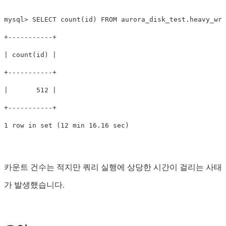
mysql
>
SELECT
count
(
id
)
FROM
aurora_disk_test
.
heavy_wri
+
-----------+
|
count
(
id
)
|
+
-----------+
|
512
|
+
-----------+
1
row
in
set
(
12
min
16
.
16
sec
)
카운트 건수는 적지만 쿼리 실행에 상당한 시간이 걸리는 사태
가 발생했습니다.