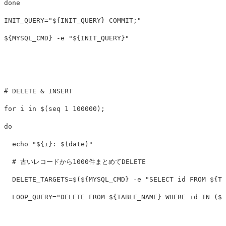
INIT_QUERY
=
"
${
INIT_QUERY
}
 COMMIT;"
${
MYSQL_CMD
}
-e
"
${
INIT_QUERY
}
"
# DELETE & INSERT
for 
i 
in
$(
seq 
1 100000
)
;
do

echo
"
${
i
}
: 
$(
date
)
"
# 古いレコードから1000件まとめてDELETE
DELETE_TARGETS
=
$(
${
MYSQL_CMD
}
-e
"SELECT id FROM 
${
TA
LOOP_QUERY
=
"DELETE FROM 
${
TABLE_NAME
}
 WHERE id IN (
${