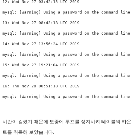
12: Wed Nov 27 03:42:15 UTC 2019

mysql: 
[
Warning] Using a password on the 
command 
line i
13: Wed Nov 27 08:43:18 UTC 2019

mysql: 
[
Warning] Using a password on the 
command 
line i
14: Wed Nov 27 13:56:24 UTC 2019

mysql: 
[
Warning] Using a password on the 
command 
line i
15: Wed Nov 27 19:21:04 UTC 2019

mysql: 
[
Warning] Using a password on the 
command 
line i
16: Thu Nov 28 00:51:18 UTC 2019

mysql: 
[
Warning] Using a password on the 
command 
시간이 걸렸기 때문에 도중에 루프를 정지시켜 테이블의 카운
트를 취득해 보았습니다.