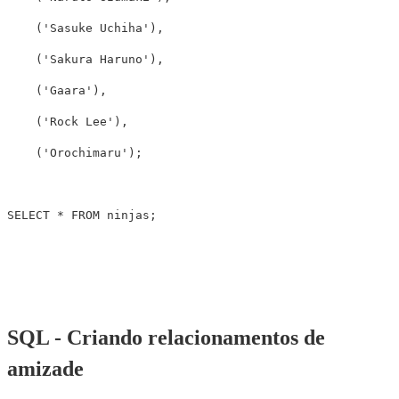
(
'Sasuke Uchiha'
),
(
'Sakura Haruno'
),
(
'Gaara'
),
(
'Rock Lee'
),
(
'Orochimaru'
);
SELECT
*
FROM
ninjas
;
SQL - Criando relacionamentos de
amizade