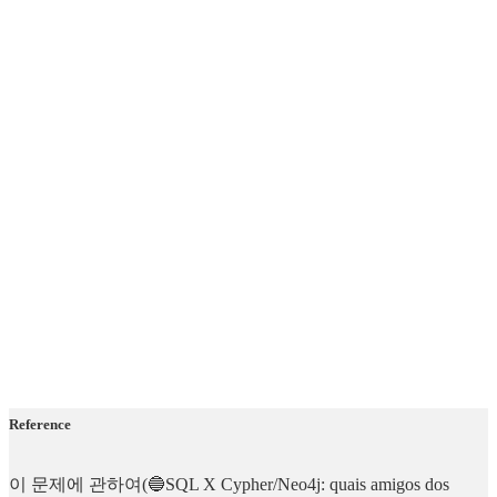
Reference
이 문제에 관하여(🔵SQL X Cypher/Neo4j: quais amigos dos