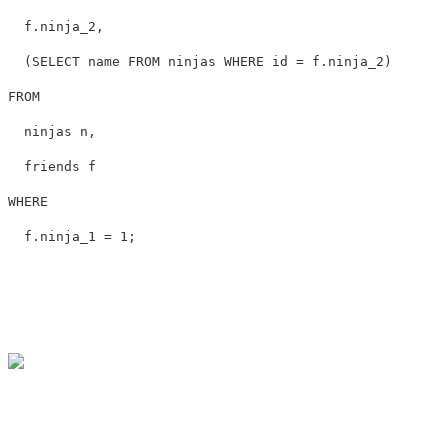
f
.
ninja_2
,
(
SELECT
name
FROM
ninjas
WHERE
id
=
f
.
ninja_2
)
FROM
ninjas
n
,
friends
f
WHERE
f
.
ninja_1
=
1
;