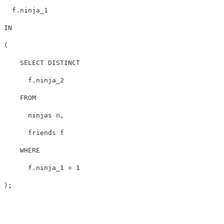
f
.
ninja_1
IN
(
SELECT
DISTINCT
f
.
ninja_2
FROM
ninjas
n
,
friends
f
WHERE
f
.
ninja_1
=
1
);