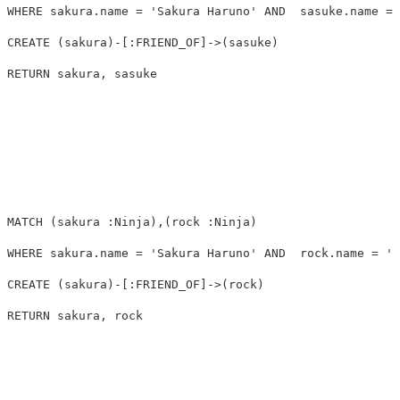
WHERE
sakura.name
=
'Sakura Haruno'
AND
sasuke.name
=
CREATE
(
sakura
)
-
[
:FRIEND_OF
]
->
(
sasuke
)
RETURN
sakura
,
sasuke
MATCH
(
sakura
:Ninja
),(
rock
:Ninja
)
WHERE
sakura.name
=
'Sakura Haruno'
AND
rock.name
=
'R
CREATE
(
sakura
)
-
[
:FRIEND_OF
]
->
(
rock
)
RETURN
sakura
,
rock