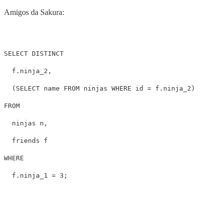
Amigos da Sakura:
SELECT
DISTINCT
f
.
ninja_2
,
(
SELECT
name
FROM
ninjas
WHERE
id
=
f
.
ninja_2
)
FROM
ninjas
n
,
friends
f
WHERE
f
.
ninja_1
=
3
;