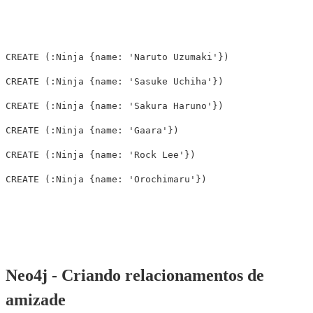
CREATE
(
:Ninja
{
name:
'Naruto Uzumaki'
})
CREATE
(
:Ninja
{
name:
'Sasuke Uchiha'
})
CREATE
(
:Ninja
{
name:
'Sakura Haruno'
})
CREATE
(
:Ninja
{
name:
'Gaara'
})
CREATE
(
:Ninja
{
name:
'Rock Lee'
})
CREATE
(
:Ninja
{
name:
'Orochimaru'
})
Neo4j - Criando relacionamentos de
amizade