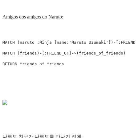
Amigos dos amigos do Naruto:
MATCH
(
naruto
:Ninja
{
name:
'Naruto Uzumaki'
})
-
[
:FRIEND_
MATCH
(
friends
)
-
[
:FRIEND_OF
]
->
(
friends_of_friends
)
RETURN
friends_of_friends
나루토 친구가 나루토를 만나기 전에: