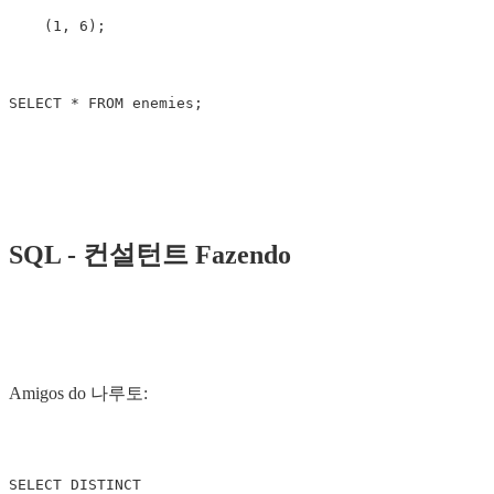
(
1
,
6
);
SELECT
*
FROM
enemies
;
SQL - 컨설턴트 Fazendo
Amigos do 나루토:
SELECT
DISTINCT