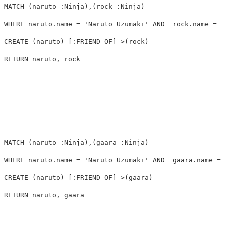
MATCH
(
naruto
:Ninja
),(
rock
:Ninja
)
WHERE
naruto.name
=
'Naruto Uzumaki'
AND
rock.name
=
'
CREATE
(
naruto
)
-
[
:FRIEND_OF
]
->
(
rock
)
RETURN
naruto
,
rock
MATCH
(
naruto
:Ninja
),(
gaara
:Ninja
)
WHERE
naruto.name
=
'Naruto Uzumaki'
AND
gaara.name
=
CREATE
(
naruto
)
-
[
:FRIEND_OF
]
->
(
gaara
)
RETURN
naruto
,
gaara