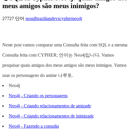
meus amigos são meus inimigos?
27727 단어
nosql
braziliandevs
cypher
neo4j
Neste post vamos comparar uma Consulta feita com SQL e a mesma
Consulta feita com CYPHER; 언어는 Neo4j입니다. Vamos
pesquisar quais amigos dos meus amigos são meus inimigos. Vamos
usar os personagens do anime 나루토.
Neo4j
Neo4j - Criando os personagens
Neo4j - Criando relacionamentos de amizade
Neo4j - Criando relacionamentos de inimizade
Neo4j - Fazendo a consulta