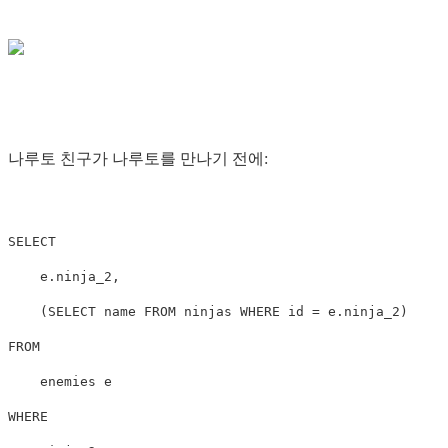
나루토 친구가 나루토를 만나기 전에:
SELECT
e
.
ninja_2
,
(
SELECT
name
FROM
ninjas
WHERE
id
=
e
.
ninja_2
)
FROM
enemies
e
WHERE