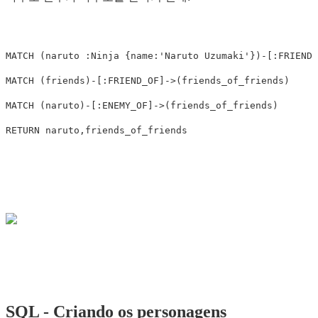
MATCH
(
naruto
:Ninja
{
name:
'Naruto Uzumaki'
})
-
[
:FRIEND_
MATCH
(
friends
)
-
[
:FRIEND_OF
]
->
(
friends_of_friends
)
MATCH
(
naruto
)
-
[
:ENEMY_OF
]
->
(
friends_of_friends
)
RETURN
naruto
,
friends_of_friends
SQL - Criando os personagens