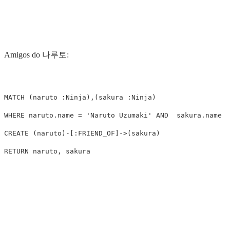
Amigos do 나루토:
MATCH
(
naruto
:Ninja
),(
sakura
:Ninja
)
WHERE
naruto.name
=
'Naruto Uzumaki'
AND
sakura.name
=
CREATE
(
naruto
)
-
[
:FRIEND_OF
]
->
(
sakura
)
RETURN
naruto
,
sakura