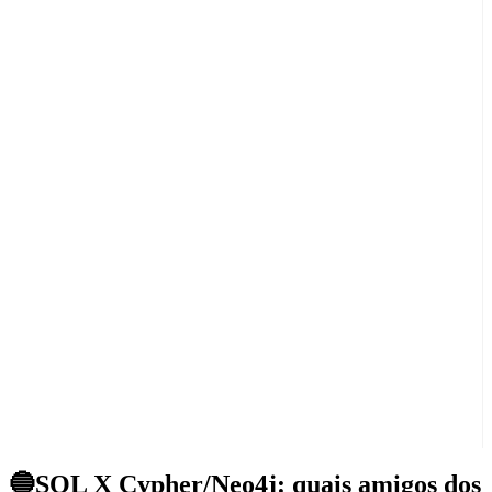
🔵SQL X Cypher/Neo4j: quais amigos dos