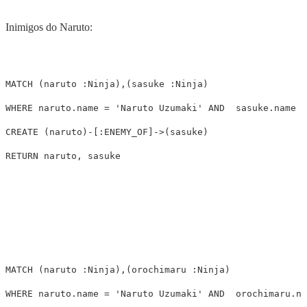
Inimigos do Naruto:
MATCH
(
naruto
:Ninja
),(
sasuke
:Ninja
)
WHERE
naruto.name
=
'Naruto Uzumaki'
AND
sasuke.name
=
CREATE
(
naruto
)
-
[
:ENEMY_OF
]
->
(
sasuke
)
RETURN
naruto
,
sasuke
MATCH
(
naruto
:Ninja
),(
orochimaru
:Ninja
)
WHERE
naruto.name
=
'Naruto Uzumaki'
AND
orochimaru.na