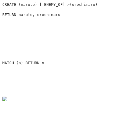
CREATE
(
naruto
)
-
[
:ENEMY_OF
]
->
(
orochimaru
)
RETURN
naruto
,
orochimaru
MATCH
(
n
)
RETURN
n