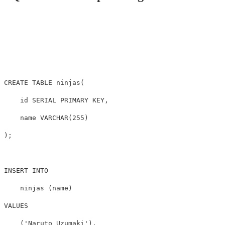
CREATE
TABLE
ninjas
(
id
SERIAL
PRIMARY
KEY
,
name
VARCHAR
(
255
)
);
INSERT
INTO
ninjas
(
name
)
VALUES
(
'Naruto Uzumaki'
),