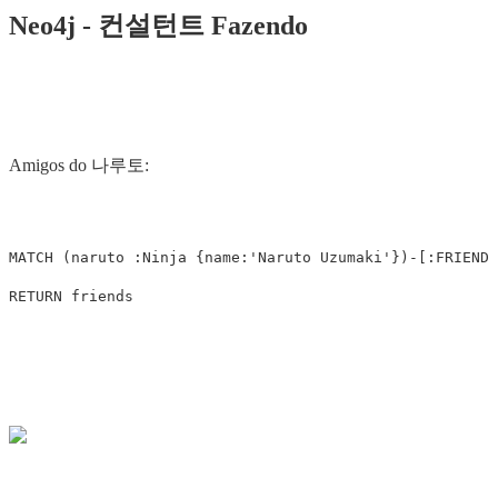
Neo4j - 컨설턴트 Fazendo
Amigos do 나루토:
MATCH
(
naruto
:Ninja
{
name:
'Naruto Uzumaki'
})
-
[
:FRIEND_
RETURN
friends