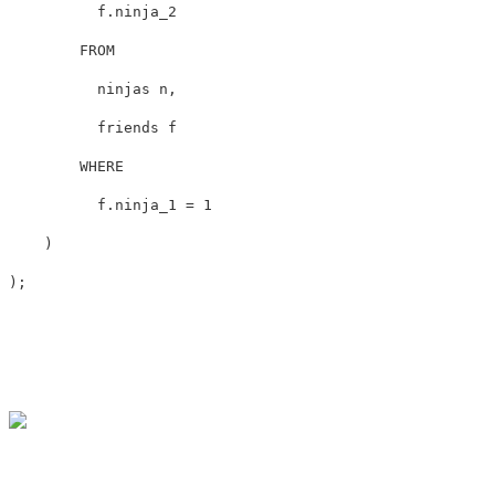
f
.
ninja_2
FROM
ninjas
n
,
friends
f
WHERE
f
.
ninja_1
=
1
)
);