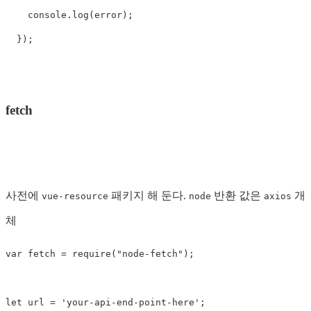
console
.
log
(
error
);
});
fetch
사전에
패키지 해 둔다.
반환 값은
개
vue-resource
node
axios
체
var
fetch
=
require
(
"
node-fetch
"
);
let
url
=
'
your-api-end-point-here
'
;