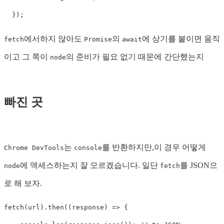
});
에서하지 않아도
의
에 상기를 붙이면 움직
fetch
Promise
await
이고 그 쪽이
의 준비가 필요 없기 때문에 간단했는지
node
빠진 곳
는
를 반환하지만,이 경우 어떻게
Chrome DevTools
console
에 액세스하는지 잘 모르겠습니다. 일단
를 JSON으
node
fetch
로 해 보자.
fetch
(
url
).
then
((
response
)
=>
{