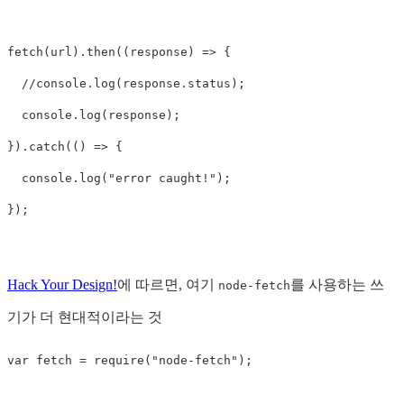
fetch
(
url
).
then
((
response
)
=>
{
//console.log(response.status);
console
.
log
(
response
);
}).
catch
(()
=>
{
console
.
log
(
"
error caught!
"
);
});
Hack Your Design!
에 따르면, 여기
를 사용하는 쓰
node-fetch
기가 더 현대적이라는 것
var
fetch
=
require
(
"
node-fetch
"
);