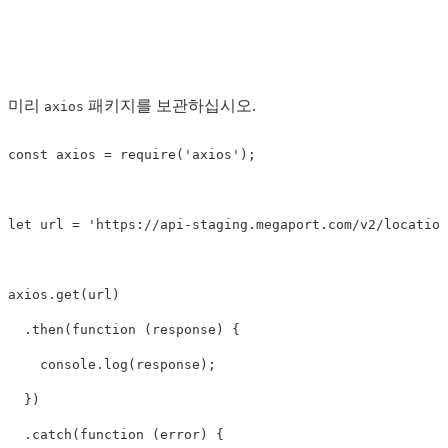
미리
패키지를 보관하십시오.
axios
const
axios
=
require
(
'
axios
'
);
let
url
=
'
https://api-staging.megaport.com/v2/location
axios
.
get
(
url
)
.
then
(
function
(
response
)
{
console
.
log
(
response
);
})
.
catch
(
function
(
error
)
{