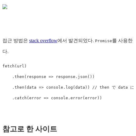
접근 방법은
stack overflow
에서 발견되었다.
를 사용한
Promise
다.
fetch
(
url
)
.
then
(
response
=>
response
.
json
())
.
then
(
data
=>
console
.
log
(
data
))
// then で data 
.
catch
(
error
=>
console
.
error
(
error
))
참고로 한 사이트