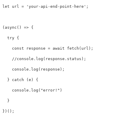
let
url
=
'
your-api-end-point-here
'
;
(
async
()
=>
{
try
{
const
response
=
await
fetch
(
url
);
//console.log(response.status);
console
.
log
(
response
);
}
catch
(
e
)
{
console
.
log
(
"
error!
"
)
}
})();