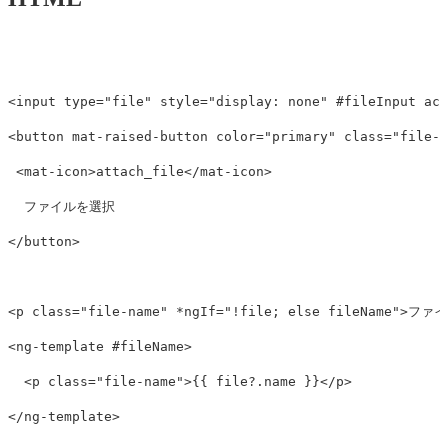
<input
type=
"file"
style=
"display: none"
#fileInput
acc
<button
mat-raised-button
color=
"primary"
class=
"file-s
<mat-icon>
attach_file
</mat-icon>
</button>
<p
class=
"file-name"
*ngIf=
"!file; else fileName"
>
ファイ
<ng-template
#fileName
>
<p
class=
"file-name"
>
{{ file?.name }}
</p>
</ng-template>