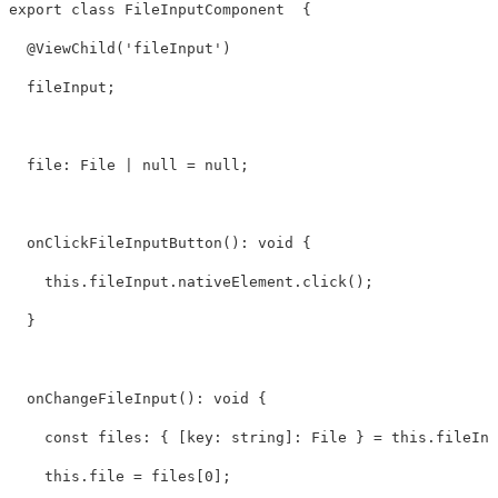
export
class
FileInputComponent
{
@
ViewChild
(
'
fileInput
'
)
fileInput
;
file
:
File
|
null
=
null
;
onClickFileInputButton
():
void
{
this
.
fileInput
.
nativeElement
.
click
();
}
onChangeFileInput
():
void
{
const
files
:
{
[
key
:
string
]:
File
}
=
this
.
fileInp
this
.
file
=
files
[
0
];