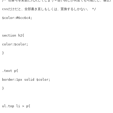
/* 色番号を変数に代入してしまう＝使い回しが何度でも可能だし、修正が
cssだけだと、全部書き直しもしくは、置換するしかない。 */
$color
:
#6cc6c4
;
section
h2
{
color
:
$color
;
}
.text
p
{
border
:
1px
solid
$color
;
}
ul
.top
li
>
p
{