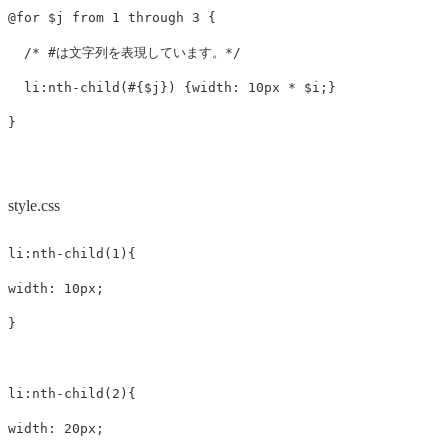
@for
$j
from
1
through
3
{
/* #は文字列を表現しています。*/
li
:nth-child
(
#{
$j
}
)
{
width
:
10px
*
$i
;}
}
style.css
li
:nth-child
(
1
)
{
width
:
10px
;
}
li
:nth-child
(
2
)
{
width
:
20px
;