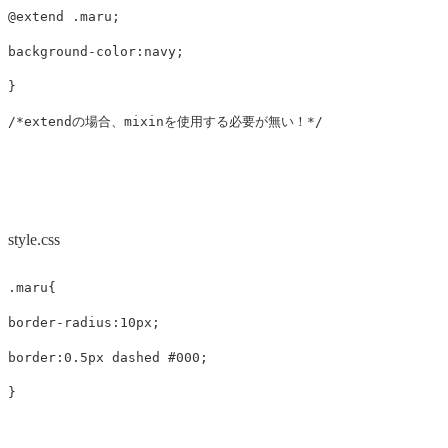
@extend
.maru
;
background-color
:navy
;
}
/*extendの場合、mixinを使用する必要が無い！*/
style.css
.maru
{
border-radius
:
10px
;
border
:
0.5px
dashed
#000
;
}