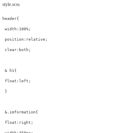
style.scss
header
{
width
:
100%
;
position
:relative
;
clear
:both
;
&
h1
{
float
:left
;
}
&
.imformation
{
float
:right
;
width
:
350px
;