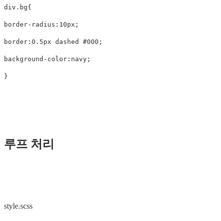
div
.bg
{
border-radius
:
10px
;
border
:
0.5px
dashed
#000
;
background-color
:
navy
;
}
루프 처리
style.scss