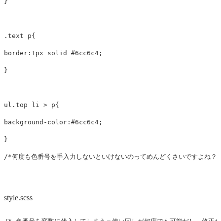
}
.text
p
{
border
:
1px
solid
#6cc6c4
;
}
ul
.top
li
>
p
{
background-color
:
#6cc6c4
;
}
/*何度も色番号を手入力しないといけないのってめんどくさいですよね？*
style.scss