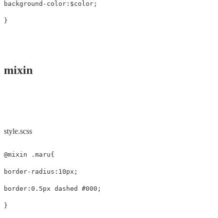
background-color
:
$color
;
}
mixin
style.scss
@mixin
.maru
{
border-radius
:
10px
;
border
:
0
.5px
dashed
#000
;
}