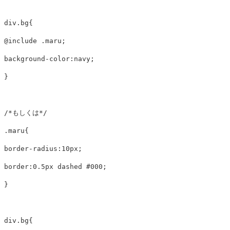
div
.bg
{
@include
.maru
;
background-color
:navy
;
}
/*もしくは*/
.maru
{
border-radius
:
10px
;
border
:
0
.5px
dashed
#000
;
}
div
.bg
{