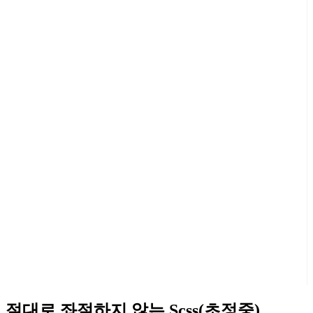
절대로 좌절하지 않는 Scss(초정중)