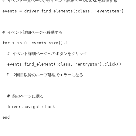
# イベント一覧ページからイベント詳細ページのURLを取得する
events
=
driver
.
find_elements
(
:class
,
'eventItem'
)
# イベント詳細ページへ移動する
for
i
in
0
..
events
.
size
()
-
1
# イベント詳細ページへのボタンをクリック
events
.
find_element
(
:class
,
'entryBtn'
).
click
()
# →2回目以降のループ処理でエラーになる
# 前のページに戻る
driver
.
navigate
.
back
end