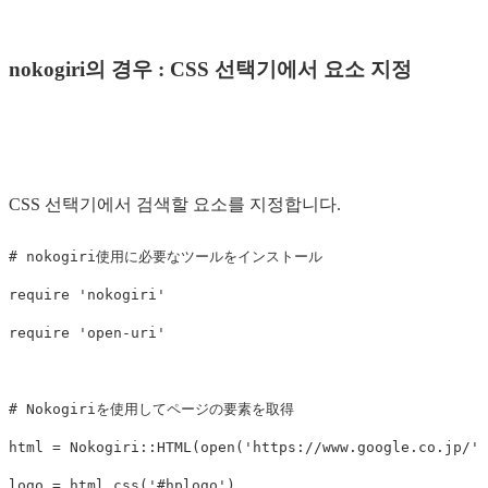
nokogiri의 경우 : CSS 선택기에서 요소 지정
CSS 선택기에서 검색할 요소를 지정합니다.
# nokogiri使用に必要なツールをインストール
require
'nokogiri'
require
'open-uri'
# Nokogiriを使用してページの要素を取得
html
=
Nokogiri
::
HTML
(
open
(
'https://www.google.co.jp/'
)
logo
=
html
.
css
(
'#hplogo'
)