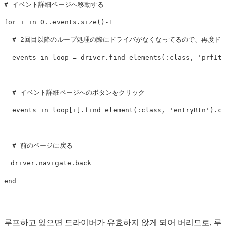
# イベント詳細ページへ移動する
for
i
in
0
..
events
.
size
()
-
1
# 2回目以降のループ処理の際にドライバがなくなってるので、再度ド
events_in_loop
=
driver
.
find_elements
(
:class
,
'prfIte
# イベント詳細ページへのボタンをクリック
events_in_loop
[
i
].
find_element
(
:class
,
'entryBtn'
).
cl
# 前のページに戻る
driver
.
navigate
.
back
end
루프하고 있으면 드라이버가 유효하지 않게 되어 버리므로, 루