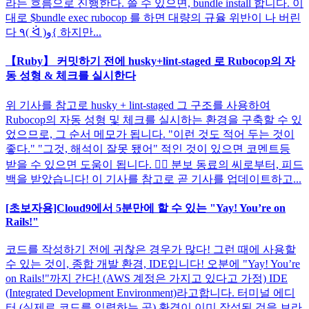
라는 흐름으로 진행한다. 쓸 수 있으면, bundle install 합니다. 이
대로 $bundle exec rubocop 를 하면 대량의 규율 위반이 나 버린
다 ٩( ᐛ )و{ 하지만...
【Ruby】 커밋하기 전에 husky+lint-staged 로 Rubocop의 자
동 성형 & 체크를 실시한다
위 기사를 참고로 husky + lint-staged 그 구조를 사용하여
Rubocop의 자동 성형 및 체크를 실시하는 환경을 구축할 수 있
었으므로, 그 순서 메모가 됩니다. "이런 것도 적어 두는 것이
좋다." "그것, 해석이 잘못 됐어" 적인 것이 있으면 코멘트등
받을 수 있으면 도움이 됩니다. 🙇‍♂️ 분보 동료의 씨로부터, 피드
백을 받았습니다! 이 기사를 참고로 곧 기사를 업데이트하고...
[초보자용]Cloud9에서 5분만에 할 수 있는 "Yay! You’re on
Rails!"
코드를 작성하기 전에 귀찮은 경우가 많다! 그런 때에 사용할
수 있는 것이, 종합 개발 환경, IDE입니다! 오분에 "Yay! You’re
on Rails!"까지 간다! (AWS 계정은 가지고 있다고 가정) IDE
(Integrated Development Environment)라고합니다. 터미널 에디
터 (실제로 코드를 입력하는 곳) 환경이 이미 작성된 것을 브라