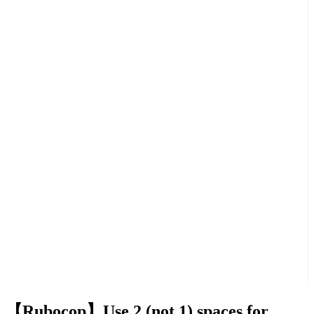
【Rubocop】Use 2 (not 1) spaces for