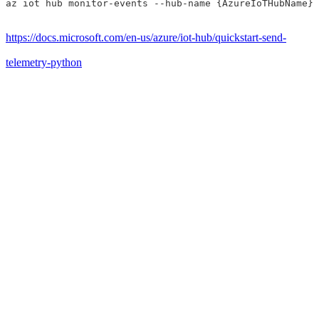
az iot hub monitor-events 
--hub-name
{
AzureIoTHubName
}
https://docs.microsoft.com/en-us/azure/iot-hub/quickstart-send-
telemetry-python