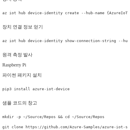
az iot hub device-identity create 
--hub-name
{
AzureIoTH
장치 연결 정보 얻기
az iot hub device-identity show-connection-string 
--hub
원격 측정 발사
Raspberry Pi
파이썬 패키지 설치
pip3 
install 
샘플 코드의 창고
mkdir
-p
 ~/Source/Repos 
&&
cd
 ~/Source/Repos
