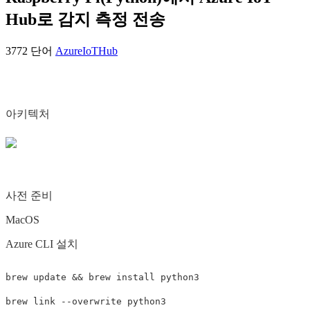
Hub로 감지 측정 전송
3772 단어
AzureIoTHub
아키텍처
사전 준비
MacOS
Azure CLI 설치
brew update 
&&
 brew 
install 
python3

brew 
link
--overwrite
 python3
