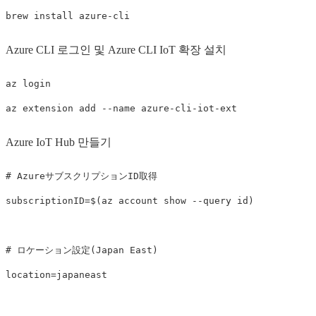
brew 
install 
Azure CLI 로그인 및 Azure CLI IoT 확장 설치
az login

az extension add 
--name
Azure IoT Hub 만들기
# AzureサブスクリプションID取得
subscriptionID
=
$(
az account show 
--query
id
)
# ロケーション設定(Japan East)
location
=
japaneast
