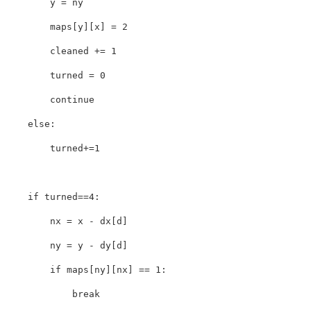
        y 
=
 ny

        maps
[
y
]
[
x
]
=
2
        cleaned 
+=
1
        turned 
=
0
continue
else
:
        turned
+=
1
if
 turned
==
4
:
        nx 
=
 x 
-
 dx
[
d
]
        ny 
=
 y 
-
 dy
[
d
]
if
 maps
[
ny
]
[
nx
]
==
1
:
break