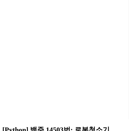
[Python] 백준 14503번: 로봇청소기