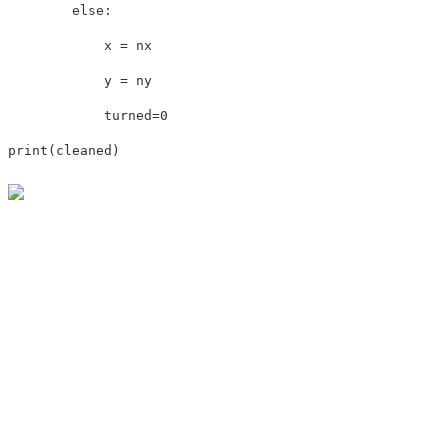
else
:
            x 
=
 nx

            y 
=
 ny

            turned
=
0
print
(
cleaned
)