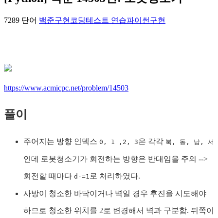
7289 단어
백준
구현
코딩테스트 연습
파이썬
구현
https://www.acmicpc.net/problem/14503
풀이
주어지는 방향 인덱스
은 각각
0, 1 ,2, 3
북, 동, 남, 서
인데 로봇청소기가 회전하는 방향은 반대임을 주의 -->
회전할 때마다
로 처리하였다.
d-=1
사방이 청소한 바닥이거나 벽일 경우 후진을 시도해야
하므로 청소한 위치를 2로 변경해서 벽과 구분함. 뒤쪽이