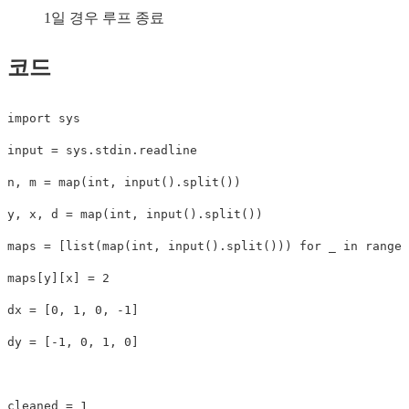
1일 경우 루프 종료
코드
import
input
=
 sys
.
stdin
.
readline

n
,
 m 
=
map
(
int
,
input
(
)
.
split
(
)
)
y
,
 x
,
 d 
=
map
(
int
,
input
(
)
.
split
(
)
)
maps 
=
[
list
(
map
(
int
,
input
(
)
.
split
(
)
)
)
for
 _ 
in
range
(
maps
[
y
]
[
x
]
=
2
dx 
=
[
0
,
1
,
0
,
-
1
]
dy 
=
[
-
1
,
0
,
1
,
0
]
cleaned 
=
1