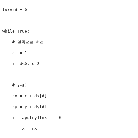
turned 
=
0
while
True
:
# 왼쪽으로 회전
    d 
-=
1
if
 d
<
0
:
 d
=
3
# 2-a)
    nx 
=
 x 
+
 dx
[
d
]
    ny 
=
 y 
+
 dy
[
d
]
if
 maps
[
ny
]
[
nx
]
==
0
:
        x 
=
 nx
