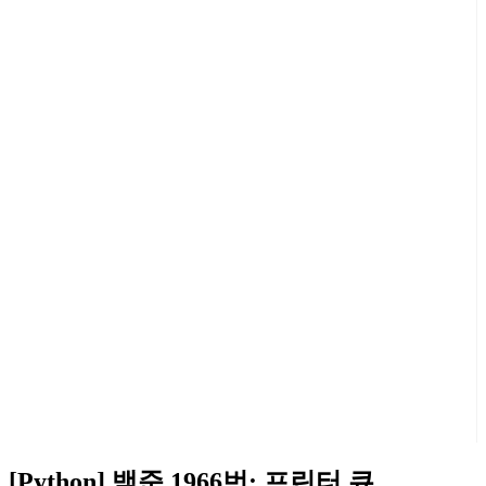
[Python] 백준 1966번: 프린터 큐