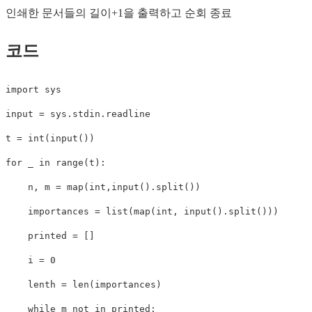
인쇄한 문서들의 길이+1을 출력하고 순회 종료
코드
import
input
=
 sys
.
stdin
.
readline

t 
=
int
(
input
(
)
)
for
 _ 
in
range
(
t
)
:
    n
,
 m 
=
map
(
int
,
input
(
)
.
split
(
)
)
    importances 
=
list
(
map
(
int
,
input
(
)
.
split
(
)
)
)
    printed 
=
[
]
    i 
=
0
    lenth 
=
len
(
importances
)
while
 m 
not
in
 printed
: