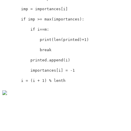
        imp 
=
 importances
[
i
]
if
 imp 
>=
max
(
importances
)
:
if
 i
==
m
:
print
(
len
(
printed
)
+
1
)
break
            printed
.
append
(
i
)
            importances
[
i
]
=
-
1
        i 
=
(
i 
+
1
)
%
 lenth