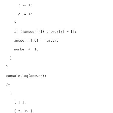
        r 
-=
1
;
        c 
-=
1
;
}
if
(
!
answer
[
r
]
)
 answer
[
r
]
=
[
]
;
      answer
[
r
]
[
c
]
=
 number
;
      number 
+=
1
;
}
}
  console
.
log
(
answer
)
;
/*

    [

      [ 1 ],

      [ 2, 15 ],
