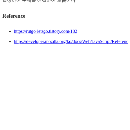
결정하여 문제를 해결하신 모습이다.
Reference
https://rutgo-letsgo.tistory.com/182
https://developer.mozilla.org/ko/docs/Web/JavaScript/Referenc