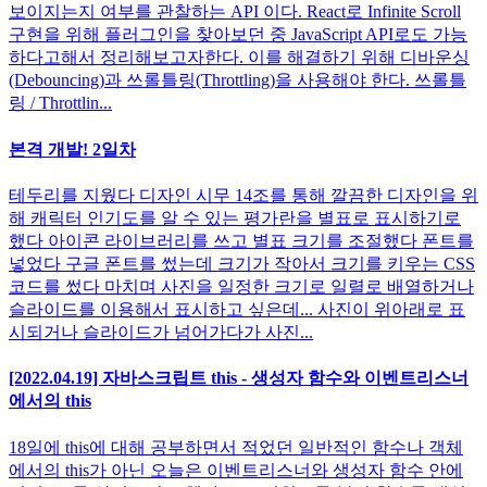
보이지는지 여부를 관찰하는 API 이다. React로 Infinite Scroll
구현을 위해 플러그인을 찾아보던 중 JavaScript API로도 가능
하다고해서 정리해보고자한다. 이를 해결하기 위해 디바운싱
(Debouncing)과 쓰롤틀링(Throttling)을 사용해야 한다. 쓰롤틀
링 / Throttlin...
본격 개발! 2일차
테두리를 지웠다 디자인 시무 14조를 통해 깔끔한 디자인을 위
해 캐릭터 인기도를 알 수 있는 평가란을 별표로 표시하기로
했다 아이콘 라이브러리를 쓰고 별표 크기를 조절했다 폰트를
넣었다 구글 폰트를 썼는데 크기가 작아서 크기를 키우는 CSS
코드를 썼다 마치며 사진을 일정한 크기로 일렬로 배열하거나
슬라이드를 이용해서 표시하고 싶은데... 사진이 위아래로 표
시되거나 슬라이드가 넘어가다가 사진...
[2022.04.19] 자바스크립트 this - 생성자 함수와 이벤트리스너
에서의 this
18일에 this에 대해 공부하면서 적었던 일반적인 함수나 객체
에서의 this가 아닌 오늘은 이벤트리스너와 생성자 함수 안에