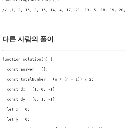
// [1, 2, 15, 3, 16, 14, 4, 17, 21, 13, 5, 18, 19, 20, 
다른 사람의 풀이
function
solution
(
n
)
{
const
 answer 
=
[
]
;
const
 totalNumber 
=
(
n 
*
(
n 
+
1
)
)
/
2
;
const
 dx 
=
[
1
,
0
,
-
1
]
;
const
 dy 
=
[
0
,
1
,
-
1
]
;
let
 x 
=
0
;
let
 y 
=
0
;