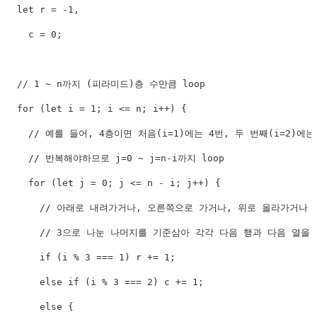
let
 r 
=
-
1
,
    c 
=
0
;
// 1 ~ n까지 (피라미드)층 수만큼 loop
for
(
let
 i 
=
1
;
 i 
<=
 n
;
 i
++
)
{
// 예를 들어, 4층이면 처음(i=1)에는 4번, 두 번째(i=2)에는 
// 반복해야하므로 j=0 ~ j=n-i까지 loop
for
(
let
 j 
=
0
;
 j 
<=
 n 
-
 i
;
 j
++
)
{
// 아래로 내려가거나, 오른쪽으로 가거나, 위로 올라가거나 
// 3으로 나눈 나머지를 기준삼아 각각 다음 행과 다음 열을
if
(
i 
%
3
===
1
)
 r 
+=
1
;
else
if
(
i 
%
3
===
2
)
 c 
+=
1
;
else
{