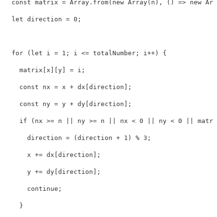
const
 matrix 
=
 Array
.
from
(
new
Array
(
n
)
,
(
)
=>
new
Arr
let
 direction 
=
0
;
for
(
let
 i 
=
1
;
 i 
<=
 totalNumber
;
 i
++
)
{
    matrix
[
x
]
[
y
]
=
 i
;
const
 nx 
=
 x 
+
 dx
[
direction
]
;
const
 ny 
=
 y 
+
 dy
[
direction
]
;
if
(
nx 
>=
 n 
||
 ny 
>=
 n 
||
 nx 
<
0
||
 ny 
<
0
||
 matri
      direction 
=
(
direction 
+
1
)
%
3
;
      x 
+=
 dx
[
direction
]
;
      y 
+=
 dy
[
direction
]
;
continue
;
}