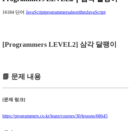
16184 단어
JavaScript
programmers
algorithm
JavaScript
[Programmers LEVEL2] 삼각 달팽이
📗 문제 내용
[문제 링크]
https://programmers.co.kr/learn/courses/30/lessons/68645