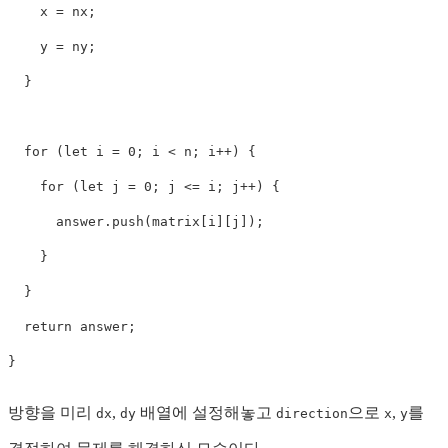
    x 
=
 nx
;
    y 
=
 ny
;
}
for
(
let
 i 
=
0
;
 i 
<
 n
;
 i
++
)
{
for
(
let
 j 
=
0
;
 j 
<=
 i
;
 j
++
)
{
      answer
.
push
(
matrix
[
i
]
[
j
]
)
;
}
}
return
 answer
;
}
방향을 미리
,
배열에 설정해놓고
으로
,
를
dx
dy
direction
x
y