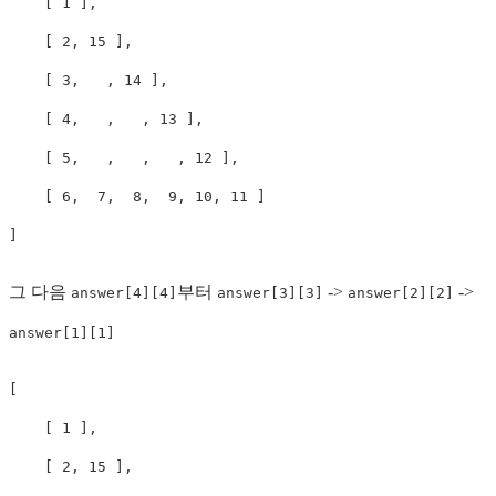
    [ 1 ],

    [ 2, 15 ],

    [ 3,   , 14 ],

    [ 4,   ,   , 13 ],

    [ 5,   ,   ,   , 12 ],

    [ 6,  7,  8,  9, 10, 11 ]

]
그 다음
부터
->
->
answer[4][4]
answer[3][3]
answer[2][2]
answer[1][1]
[

    [ 1 ],

    [ 2, 15 ],
