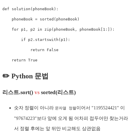
def
solution
(
phoneBook
)
:
    phoneBook 
=
sorted
(
phoneBook
)
for
 p1
,
 p2 
in
zip
(
phoneBook
,
 phoneBook
[
1
:
]
)
:
if
 p2
.
startswith
(
p1
)
:
return
False
return
True
✏️ Python 문법
리스트.sort()
vs
sorted(리스트)
숫자 정렬이 아니라
이어서 "1195524421" 이
문자열 정렬
"97674223"보다 앞에 오게 됨 어차피 접두어만 찾는거라
서 정렬 후에는 앞 뒤만 비교해도 상관없음