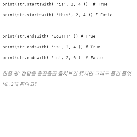
print
(
str
.
startswith
(
'is'
,
2
,
4
)
)
# True
print
(
str
.
startswith
(
'this'
,
2
,
4
)
)
# Fasle
print
(
str
.
endswith
(
'wow!!!'
)
)
# True
print
(
str
.
endswith
(
'is'
,
2
,
4
)
)
# True
print
(
str
.
endswith
(
'is'
,
2
,
6
)
)
# Fasle
한줄 평: 정답을 흘끔흘끔 훔쳐보긴 했지만 그래도 풀긴 풀었
네.. 2게 된다고?