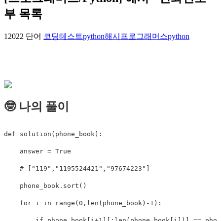
부 목록
12022 단어
코딩테스트
python
해시
프로그래머스
python
🤓 나의 풀이
def
solution
(
phone_book
)
:
    answer 
=
True
# ["119","1195524421","97674223"]
    phone_book
.
sort
(
)
for
 i 
in
range
(
0
,
len
(
phone_book
)
-
1
)
:
if
 phone_book
[
i
+
1
]
[
:
len
(
phone_book
[
i
]
)
]
==
 phon