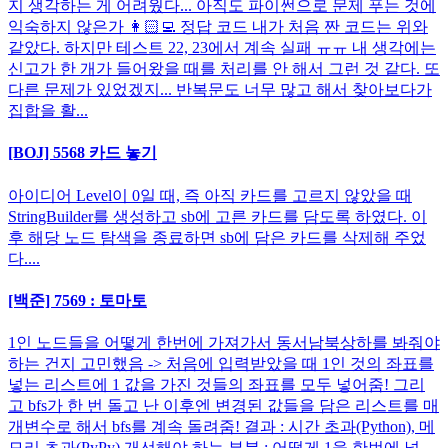
지 생각하는 게 어려웠다... 아직도 파이썬으로 문제 푸는 것에
익숙하지 않은가 👩🏻‍💻 정답 코드 내가 처음 짠 코드는 위와
같았다. 하지만 테스트 22, 23에서 계속 실패 ㅠㅠ 내 생각에는
신고가 한 개가 들어왔을 때를 처리를 안 해서 그런 것 같다. 또
다른 문제가 있었겠지... 반복문도 너무 많고 해서 찾아보다가
집합을 활...
[BOJ] 5568 카드 놓기
아이디어 Level이 0일 때, 즉 아직 카드를 고르지 않았을 때
StringBuilder를 생성하고 sb에 고른 카드를 담도록 하였다. 이
후 해당 노드 탐색을 종료하면 sb에 담은 카드를 삭제해 주었
다....
[백준] 7569 : 토마토
1인 노드들을 어떻게 한번에 가져가서 동서남북상하를 봐줘야
하는 건지 고민했음 -> 처음에 입력받았을 때 1인 것의 좌표를
넣는 리스트에 1 값을 가진 것들의 좌표를 모두 넣어줌! 그리
고 bfs가 한 번 돌고 난 이후엔 변경된 값들을 담은 리스트를 매
개변수로 해서 bfs를 계속 돌려줌! 결과 : 시간 초과(Python), 메
모리 초과(PyPy) 개선해야 하는 부분 : 어떻게 1을 한번에 넣