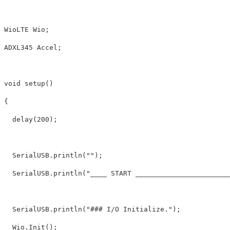
WioLTE Wio;

ADXL345 Accel;

void setup()

{

  delay(200);

  SerialUSB.println("");

  SerialUSB.println("____ START _______________________
  SerialUSB.println("### I/O Initialize.");

  Wio.Init();
