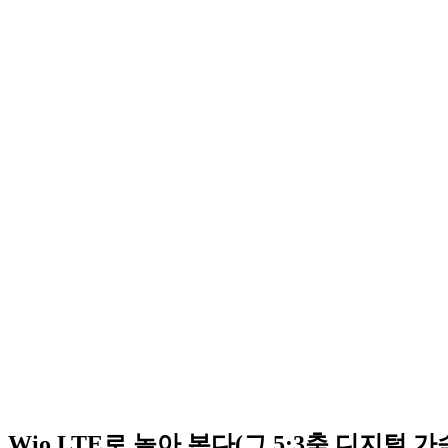
Wio LTE로 놀아 본다(그 5:3축 디지털 가