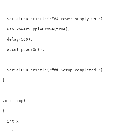
  SerialUSB.println("### Power supply ON.");

  Wio.PowerSupplyGrove(true);

  delay(500);

  Accel.powerOn();

  SerialUSB.println("### Setup completed.");

}

void loop()

{

  int x;
