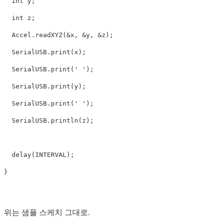
  int y;

  int z;

  Accel.readXYZ(&x, &y, &z);

  SerialUSB.print(x);

  SerialUSB.print(' ');

  SerialUSB.print(y);

  SerialUSB.print(' ');

  SerialUSB.println(z);

  delay(INTERVAL);

위는 샘플 스케치 그대로.