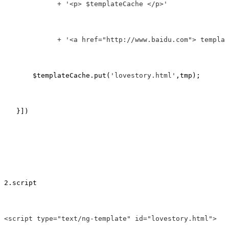
             + '<p> $templateCache </p>'

             + '<a href="http://www.baidu.com"> templat
       $templateCache.put(
'lovestory.html'
,tmp);       
   }])

2.script 

<script type="text/ng-template" id="lovestory.html">   