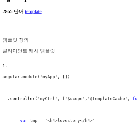
2865 단어
template
템플릿 정의
클라이언트 캐시 템플릿
1. 
angular.module('myApp'
, [])

  .controller(
'myCtrl', ['$scope','$templateCache', 
fun
var
 tmp = '<h4>lovestory</h4>'
