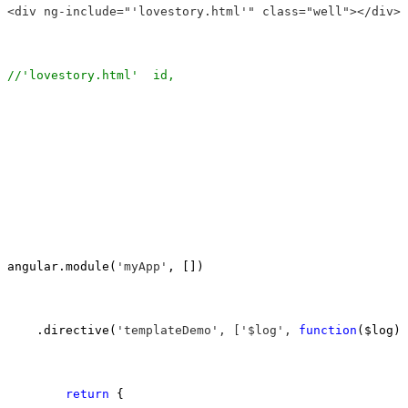
<div ng-include="'lovestory.html'" class="well"></div>

//
'lovestory.html'  id, 
angular.module(
'myApp'
, [])

    .directive(
'templateDemo', ['$log', 
function
($log){

return
 {
