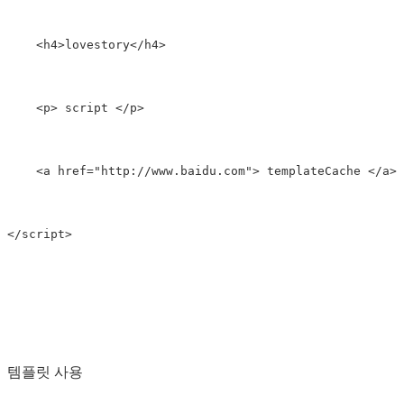
    <h4>lovestory</h4>

    <p> script </p>

    <a href="http://www.baidu.com"> templateCache </a>

</script>
템플릿 사용