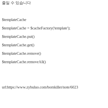
줄일 수 있습니다
$templateCache
$templateCache = $cacheFactory('template');
$templateCache.put()
$templateCache.get()
$templateCache.remove()
$templateCache.removeAll()
url:https://www.zybuluo.com/bornkiller/note/6023