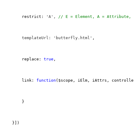
        restrict: 
'A', 
//
 E = Element, A = Attribute, C
        templateUrl: 'butterfly.html'
,

        replace: 
true
,

        link: 
function
($scope, iElm, iAttrs, controller
        }

    }])