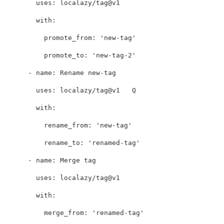
uses
:
localazy/tag@v1
with
:
promote_from
:
'
new-tag'
promote_to
:
'
new-tag-2'
-
name
:
Rename new-tag
uses
:
localazy/tag@v1   Q
with
:
rename_from
:
'
new-tag'
rename_to
:
'
renamed-tag'
-
name
:
Merge tag
uses
:
localazy/tag@v1
with
:
merge_from
:
'
renamed-tag'