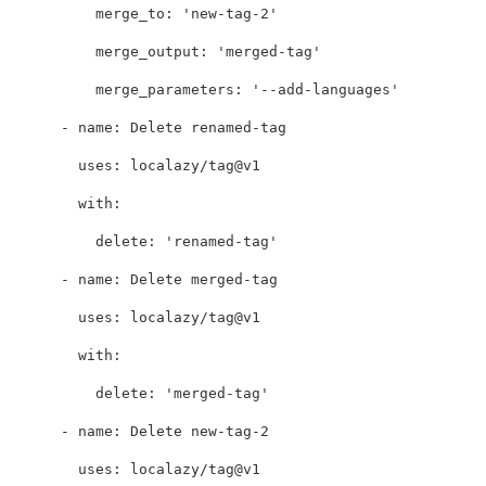
merge_to
:
'
new-tag-2'
merge_output
:
'
merged-tag'
merge_parameters
:
'
--add-languages'
-
name
:
Delete renamed-tag
uses
:
localazy/tag@v1
with
:
delete
:
'
renamed-tag'
-
name
:
Delete merged-tag
uses
:
localazy/tag@v1
with
:
delete
:
'
merged-tag'
-
name
:
Delete new-tag-2
uses
:
localazy/tag@v1