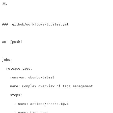
오.
### .github/workflows/locales.yml
on
:
[
push
]
jobs
:
release_tags
:
runs-on
:
ubuntu-latest
name
:
Complex overview of tags management
steps
:
-
uses
:
actions/checkout@v1
-
name
:
List tags