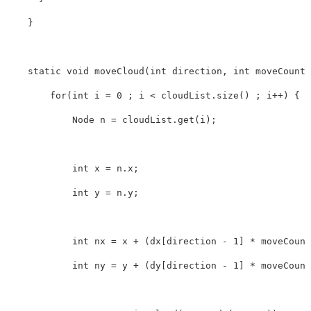
}
static
void
moveCloud
(
int
 direction
,
int
 moveCount
)
for
(
int
 i 
=
0
;
 i 
<
 cloudList
.
size
(
)
;
 i
++
)
{
Node
 n 
=
 cloudList
.
get
(
i
)
;
int
 x 
=
 n
.
x
;
int
 y 
=
 n
.
y
;
int
 nx 
=
 x 
+
(
dx
[
direction 
-
1
]
*
 moveCount
int
 ny 
=
 y 
+
(
dy
[
direction 
-
1
]
*
 moveCount