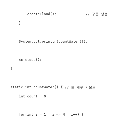
createCloud
(
)
;
// 구름 생성
}
System
.
out
.
println
(
countWater
(
)
)
;
        sc
.
close
(
)
;
}
static
int
countWater
(
)
{
// 물 개수 카운트
int
 count 
=
0
;
for
(
int
 i 
=
1
;
 i 
<=
N
;
 i
++
)
{