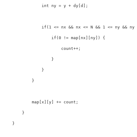
int
 ny 
=
 y 
+
 dy
[
d
]
;
if
(
1
<=
 nx 
&&
 nx 
<=
N
&&
1
<=
 ny 
&&
 ny 
if
(
0
!=
 map
[
nx
]
[
ny
]
)
{
                        count
++
;
}
}
}
            map
[
x
]
[
y
]
+=
 count
;
}
}