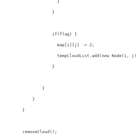
}
}
if
(
flag
)
{
                      map
[
i
]
[
j
]
-=
2
;
                      tempCloudList
.
add
(
new
Node
(
i
,
 j
)
)
}
}
}
}
removeCloud
(
)
;