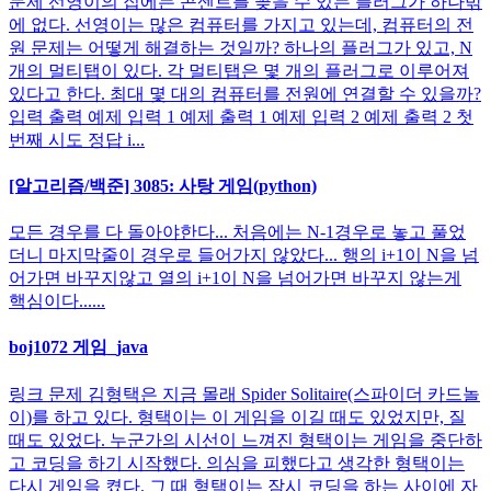
문제 선영이의 집에는 콘센트를 꽂을 수 있는 플러그가 하나밖
에 없다. 선영이는 많은 컴퓨터를 가지고 있는데, 컴퓨터의 전
원 문제는 어떻게 해결하는 것일까? 하나의 플러그가 있고, N
개의 멀티탭이 있다. 각 멀티탭은 몇 개의 플러그로 이루어져
있다고 한다. 최대 몇 대의 컴퓨터를 전원에 연결할 수 있을까?
입력 출력 예제 입력 1 예제 출력 1 예제 입력 2 예제 출력 2 첫
번째 시도 정답 i...
[알고리즘/백준] 3085: 사탕 게임(python)
모든 경우를 다 돌아야한다... 처음에는 N-1경우로 놓고 풀었
더니 마지막줄이 경우로 들어가지 않았다... 행의 i+1이 N을 넘
어가면 바꾸지않고 열의 i+1이 N을 넘어가면 바꾸지 않는게
핵심이다......
boj1072 게임_java
링크 문제 김형택은 지금 몰래 Spider Solitaire(스파이더 카드놀
이)를 하고 있다. 형택이는 이 게임을 이길 때도 있었지만, 질
때도 있었다. 누군가의 시선이 느껴진 형택이는 게임을 중단하
고 코딩을 하기 시작했다. 의심을 피했다고 생각한 형택이는
다시 게임을 켰다. 그 때 형택이는 잠시 코딩을 하는 사이에 자