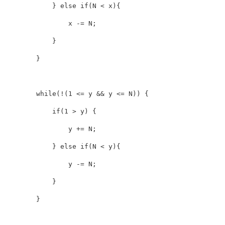
}
else
if
(
N
<
 x
)
{
                x 
-=
N
;
}
}
while
(
!
(
1
<=
 y 
&&
 y 
<=
N
)
)
{
if
(
1
>
 y
)
{
                y 
+=
N
;
}
else
if
(
N
<
 y
)
{
                y 
-=
N
;
}
}