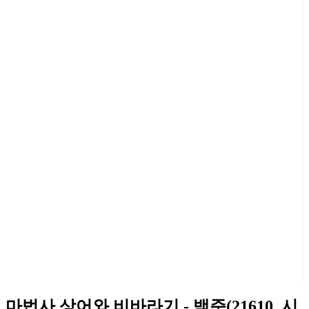
마법사 상어와 비바라기 - 백준(21610, 시