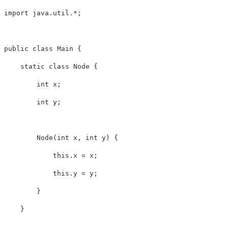
import
java
.
util
.
*
;
public
class
Main
{
static
class
Node
{
int
 x
;
int
 y
;
Node
(
int
 x
,
int
 y
)
{
this
.
x 
=
 x
;
this
.
y 
=
 y
;
}
}