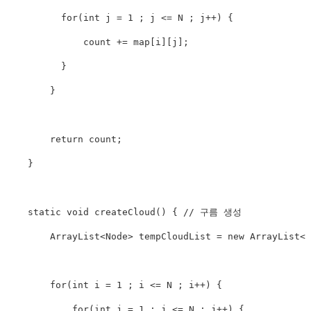
for
(
int
 j 
=
1
;
 j 
<=
N
;
 j
++
)
{
              count 
+=
 map
[
i
]
[
j
]
;
}
}
return
 count
;
}
static
void
createCloud
(
)
{
// 구름 생성
ArrayList
<
Node
>
 tempCloudList 
=
new
ArrayList
<
N
for
(
int
 i 
=
1
;
 i 
<=
N
;
 i
++
)
{
for
(
int
 j 
=
1
;
 j 
<=
N
;
 j
++
)
{