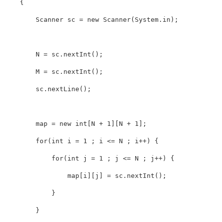
{
Scanner
 sc 
=
new
Scanner
(
System
.
in
)
;
N
=
 sc
.
nextInt
(
)
;
M
=
 sc
.
nextInt
(
)
;
        sc
.
nextLine
(
)
;
        map 
=
new
int
[
N
+
1
]
[
N
+
1
]
;
for
(
int
 i 
=
1
;
 i 
<=
N
;
 i
++
)
{
for
(
int
 j 
=
1
;
 j 
<=
N
;
 j
++
)
{
                map
[
i
]
[
j
]
=
 sc
.
nextInt
(
)
;
}
}