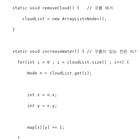
static
void
removeCloud
(
)
{
// 구름 제거
        cloudList 
=
new
ArrayList
<
Node
>
(
)
;
}
static
void
increaseWater
(
)
{
// 구름이 있는 칸은 비가
for
(
int
 i 
=
0
;
 i 
<
 cloudList
.
size
(
)
;
 i
++
)
{
Node
 n 
=
 cloudList
.
get
(
i
)
;
int
 x 
=
 n
.
x
;
int
 y 
=
 n
.
y
;
          map
[
x
]
[
y
]
+=
1
;
}