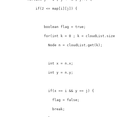
if
(
2
<=
 map
[
i
]
[
j
]
)
{
boolean
 flag 
=
true
;
for
(
int
 k 
=
0
;
 k 
<
 cloudList
.
size
(
Node
 n 
=
 cloudList
.
get
(
k
)
;
int
 x 
=
 n
.
x
;
int
 y 
=
 n
.
y
;
if
(
x 
==
 i 
&&
 y 
==
 j
)
{
                        flag 
=
false
;
break
;