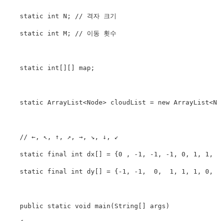
static
int
N
;
// 격자 크기
static
int
M
;
// 이동 횟수
static
int
[
]
[
]
 map
;
static
ArrayList
<
Node
>
 cloudList 
=
new
ArrayList
<
No
// ←, ↖, ↑, ↗, →, ↘, ↓, ↙
static
final
int
 dx
[
]
=
{
0
,
-
1
,
-
1
,
-
1
,
0
,
1
,
1
,
static
final
int
 dy
[
]
=
{
-
1
,
-
1
,
0
,
1
,
1
,
1
,
0
,
-
public
static
void
main
(
String
[
]
 args
)