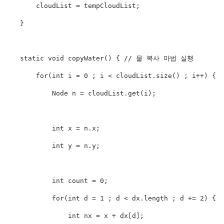
        cloudList 
=
 tempCloudList
;
}
static
void
copyWater
(
)
{
// 물 복사 마법 실행
for
(
int
 i 
=
0
;
 i 
<
 cloudList
.
size
(
)
;
 i
++
)
{
Node
 n 
=
 cloudList
.
get
(
i
)
;
int
 x 
=
 n
.
x
;
int
 y 
=
 n
.
y
;
int
 count 
=
0
;
for
(
int
 d 
=
1
;
 d 
<
 dx
.
length 
;
 d 
+=
2
)
{
int
 nx 
=
 x 
+
 dx
[
d
]
;