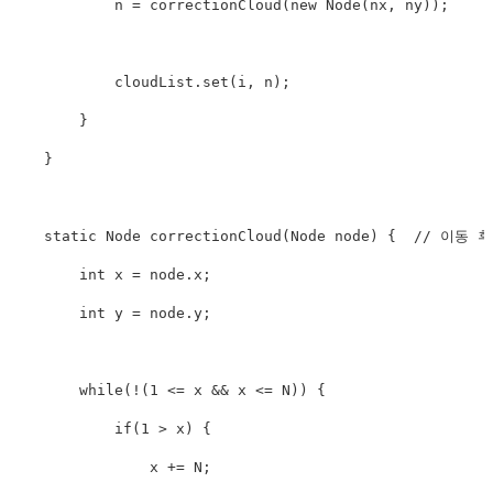
            n 
=
correctionCloud
(
new
Node
(
nx
,
 ny
)
)
;
            cloudList
.
set
(
i
,
 n
)
;
}
}
static
Node
correctionCloud
(
Node
 node
)
{
// 이동 
int
 x 
=
 node
.
x
;
int
 y 
=
 node
.
y
;
while
(
!
(
1
<=
 x 
&&
 x 
<=
N
)
)
{
if
(
1
>
 x
)
{
                x 
+=
N
;